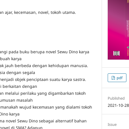
han ajar, kecemasan, novel, tokoh utama.
akangi pada buku berupa novel Sewu Dino karya
buah karya
idak jauh berbeda dengan kehidupan manusia.
sia dengan segala
pdf
njadi objek penciptaan suatu karya sastra.
i berkaitan dengan
n melalui perilaku yang digambarkan tokoh
Published
Rumusan masalah
2021-10-2
aimanakah wujud kecemasan yang dialami tokoh
Dino karya
a novel Sewu Dino sebagai alternatif bahan
Issue
 novel di SMA? Adapun