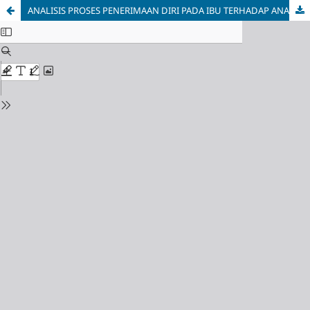
ANALISIS PROSES PENERIMAAN DIRI PADA IBU TERHADAP ANAK DOWN SYNDROME