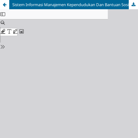
Sistem Informasi Manajemen Kependudukan Dan Bantuan Sosial Di Kabupaten Batang Berbasis Web