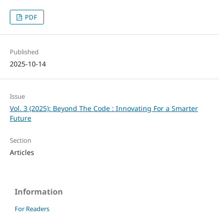
PDF
Published
2025-10-14
Issue
Vol. 3 (2025): Beyond The Code : Innovating For a Smarter
Future
Section
Articles
Information
For Readers