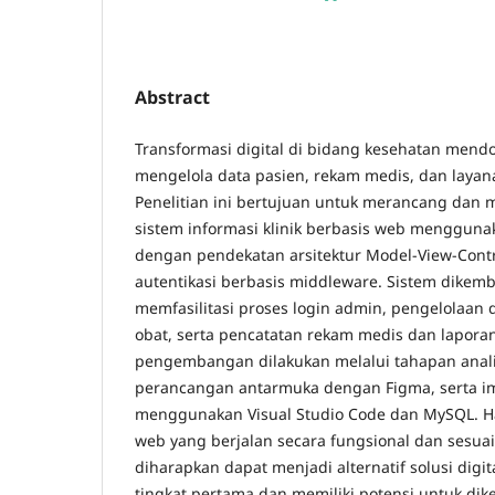
Abstract
Transformasi digital di bidang kesehatan mendo
mengelola data pasien, rekam medis, dan layanan
Penelitian ini bertujuan untuk merancang dan
sistem informasi klinik berbasis web mengguna
dengan pendekatan arsitektur Model-View-Contr
autentikasi berbasis middleware. Sistem dikem
memfasilitasi proses login admin, pengelolaan da
obat, serta pencatatan rekam medis dan laporan 
pengembangan dilakukan melalui tahapan anali
perancangan antarmuka dengan Figma, serta i
menggunakan Visual Studio Code dan MySQL. Has
web yang berjalan secara fungsional dan sesuai
diharapkan dapat menjadi alternatif solusi digita
tingkat pertama dan memiliki potensi untuk dik