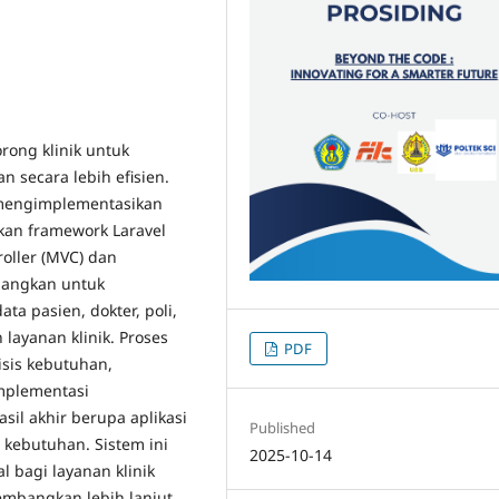
rong klinik untuk
 secara lebih efisien.
 mengimplementasikan
kan framework Laravel
oller (MVC) dan
bangkan untuk
ta pasien, dokter, poli,
layanan klinik. Proses
PDF
sis kebutuhan,
mplementasi
il akhir berupa aplikasi
Published
 kebutuhan. Sistem ini
2025-10-14
l bagi layanan klinik
embangkan lebih lanjut