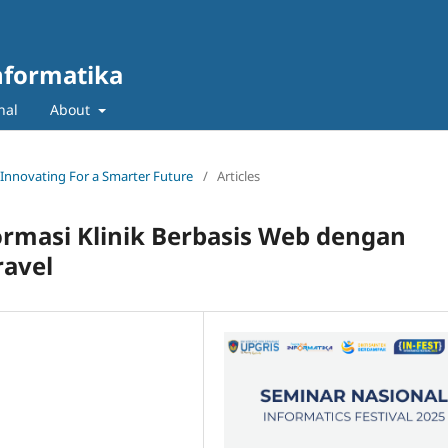
nformatika
nal
About
: Innovating For a Smarter Future
/
Articles
rmasi Klinik Berbasis Web dengan
ravel