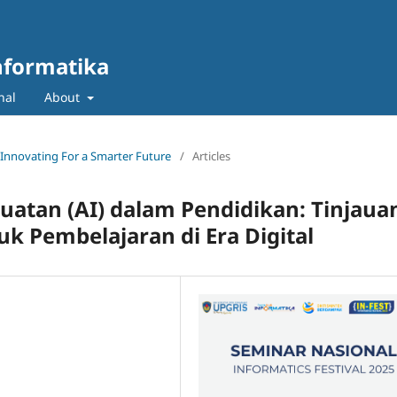
nformatika
nal
About
: Innovating For a Smarter Future
/
Articles
atan (AI) dalam Pendidikan: Tinjaua
uk Pembelajaran di Era Digital