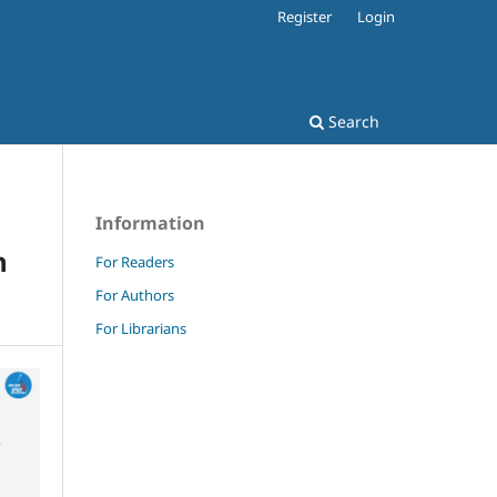
Register
Login
Search
Information
n
For Readers
For Authors
For Librarians