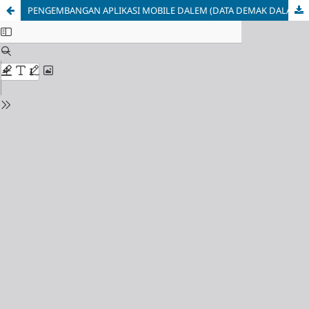
PENGEMBANGAN APLIKASI MOBILE DALEM (DATA DEMAK DALAM GENGGAMAN) DENGAN PENERAPAN APPLICATION PROGRAMMING INTERFACE