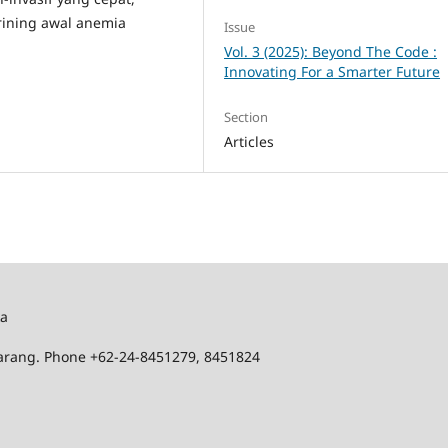
rining awal anemia
Issue
Vol. 3 (2025): Beyond The Code :
Innovating For a Smarter Future
Section
Articles
ka
marang. Phone +62-24-8451279, 8451824