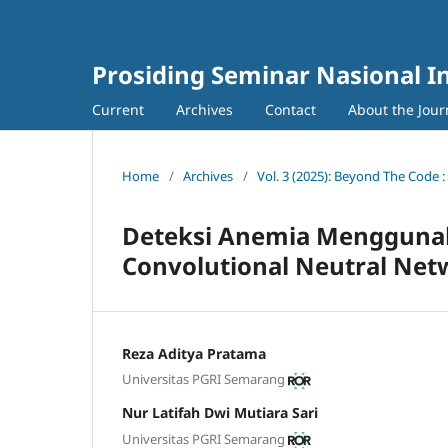
Prosiding Seminar Nasional I
Current
Archives
Contact
About the Jour
Home
/
Archives
/
Vol. 3 (2025): Beyond The Code 
Deteksi Anemia Menggunak
Convolutional Neutral Net
Reza Aditya Pratama
Universitas PGRI Semarang
Nur Latifah Dwi Mutiara Sari
Universitas PGRI Semarang