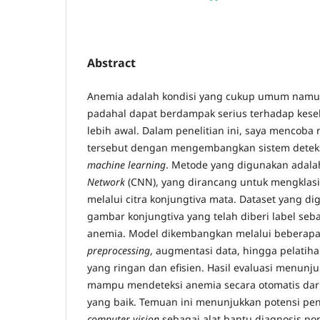
Abstract
Anemia adalah kondisi yang cukup umum namun 
padahal dapat berdampak serius terhadap keseha
lebih awal. Dalam penelitian ini, saya mencob
tersebut dengan mengembangkan sistem deteks
machine learning
. Metode yang digunakan adal
Network
(CNN), yang dirancang untuk mengklasif
melalui citra konjungtiva mata. Dataset yang dig
gambar konjungtiva yang telah diberi label se
anemia. Model dikembangkan melalui beberapa 
preprocessing
, augmentasi data, hingga pelatih
yang ringan dan efisien. Hasil evaluasi menunj
mampu mendeteksi anemia secara otomatis dar
yang baik. Temuan ini menunjukkan potensi pe
computer vision
sebagai alat bantu diagnosis non