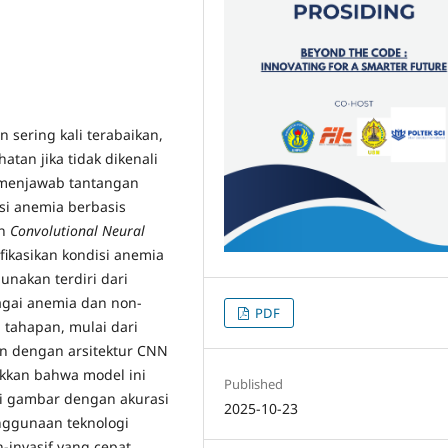
sering kali terabaikan,
tan jika tidak dikenali
a menjawab tantangan
i anemia berbasis
ah
Convolutional Neural
ikasikan kondisi anemia
unakan terdiri dari
bagai anemia dan non-
PDF
tahapan, mulai dari
an dengan arsitektur CNN
ukkan bahwa model ini
Published
i gambar dengan akurasi
2025-10-23
nggunaan teknologi
-invasif yang cepat,