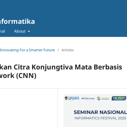
nformatika
nal
About
: Innovating For a Smarter Future
/
Articles
an Citra Konjungtiva Mata Berbasis
work (CNN)