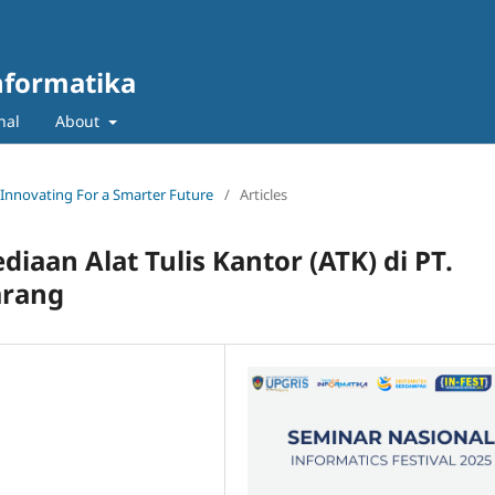
nformatika
nal
About
: Innovating For a Smarter Future
/
Articles
aan Alat Tulis Kantor (ATK) di PT.
arang