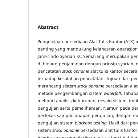
Abstract
Pengelolaan persediaan Alat Tulis Kantor (ATK) 
penting yang mendukung kelancaran operasion
Jamkrindo Syariah KC Semarang merupakan per
di bidang penjaminan dengan prinsip syariah,
pencatatan
stock opname
alat tulis kantor seca
terhadap kesalahan pencatatan. Tujuan dari pene
merancang sistem
stock opname
persediaan alat
metode pengembangan sistem
waterfall.
Tahapa
meliputi analisis kebutuhan, desain sistem, imp
pengujian serta pemeliharaan. Namun pada pene
berfokus sampai tahapan pengujian, dengan 
pengujian sistem
blackbox testing.
Hasil dari pen
sistem
stock opname
persediaan alat tulis kant
interface
yang mudah dipahami, sistem ini dib