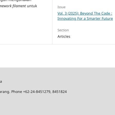
mework filament
untuk
Issue
Vol. 3 (2025): Beyond The Code :
Innovating For a Smarter Future
Section
Articles
ka
marang. Phone +62-24-8451279, 8451824