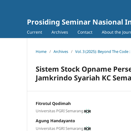
Prosiding Seminar Nasional I
Current
Archives
Contact
About the Jour
Home
/
Archives
/
Vol. 3 (2025): Beyond The Code 
Sistem Stock Opname Persedi
Jamkrindo Syariah KC Sem
Fitrotul Qodimah
Universitas PGRI Semarang
Agung Handayanto
Universitas PGRI Semarang