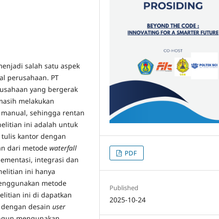
menjadi salah satu aspek
al perusahaan. PT
usahaan yang bergerak
 masih melakukan
ra manual, sehingga rentan
litian ini adalah untuk
 tulis kantor dengan
n dari metode
waterfall
PDF
lementasi, integrasi dan
litian ini hanya
menggunakan metode
Published
elitian ini di dapatkan
2025-10-24
or dengan desain
user
angun mengunakan