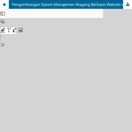
Pengembangan Sistem Manajemen Magang Berbasis Website di PDAM Tirta Moedal Kota Semarang