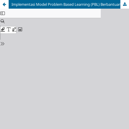
Implementasi Model Problem Based Learning (PBL) Berbantuan Quizwhizzer Games untuk Meningkatkan Hasil Belajar Matematika Kelas IV