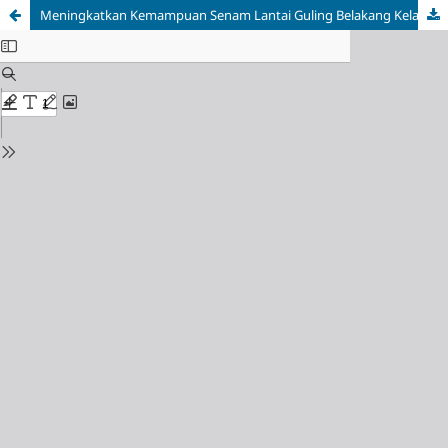
Meningkatkan Kemampuan Senam Lantai Guling Belakang Kelas X Te 2 Smk N 7 Semarang Melalui Latihan Berpasangan