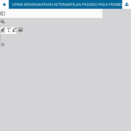
UPAYA MENINGKATKAN KETERAMPILAN PASSING PADA PEMBELAJARAN PERMAINAN BOLA BASKET MELALUI STRATEGI PEMBELAJARAN BERDEFERENSIASI SISWA SMK NEGERI 4 SEMARANG