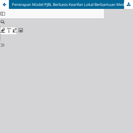
Penerapan Model PjBL Berbasis Kearifan Lokal Berbantuan Media Pembelajaran Literasi Untuk Meningkatkan Hasil Belajar Siswa di SMK Negeri 1 Bawen