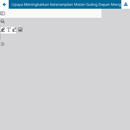
Upaya Meningkatkan Keterampilan Materi Guling Depan Menggunakan Metode Media Audio Visual Di SMPN 30 Semarang