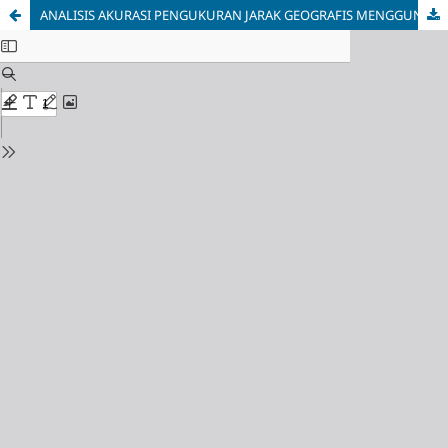
ANALISIS AKURASI PENGUKURAN JARAK GEOGRAFIS MENGGUNAKAN MODUL GPS GY-NEO6MV2 BERBASIS ESP32