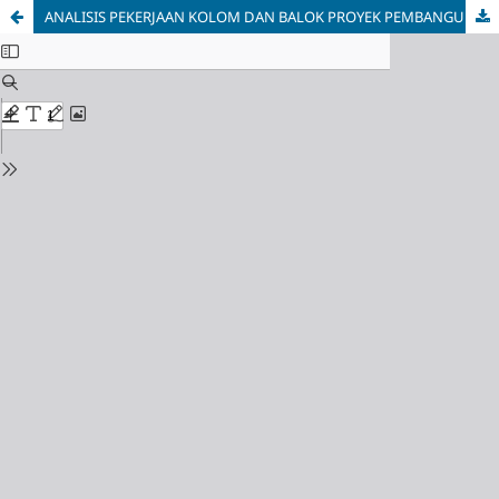
ANALISIS PEKERJAAN KOLOM DAN BALOK PROYEK PEMBANGUNAN GEDUNG PARKIR RS.MARDIRAHAYU KUDUS