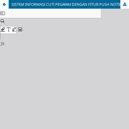
SISTEM INFORMASI CUTI PEGAWAI DENGAN FITUR PUSH NOTIFIKASI UNTUK BADAN KEPEGAWAIAN DAERAH PROVINSI JAWA TENGAH