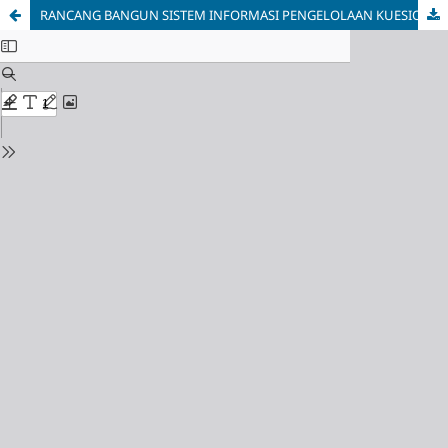
RANCANG BANGUN SISTEM INFORMASI PENGELOLAAN KUESIONER (SIPKU) BERBASIS WEB DI DINAS KESEHATAN KOTA SEMARANG