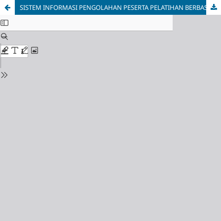
SISTEM INFORMASI PENGOLAHAN PESERTA PELATIHAN BERBASIS WEBSITE PADA CITRA ILMU