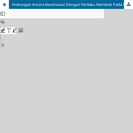
Hubungan Antara Kecemasan Dengan Perilaku Merokok Pada Remaja di Kecamatan Pakis Adji Kabupaten Jepara