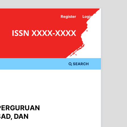
Register
Login
SEARCH
 PERGURUAN
SAD, DAN