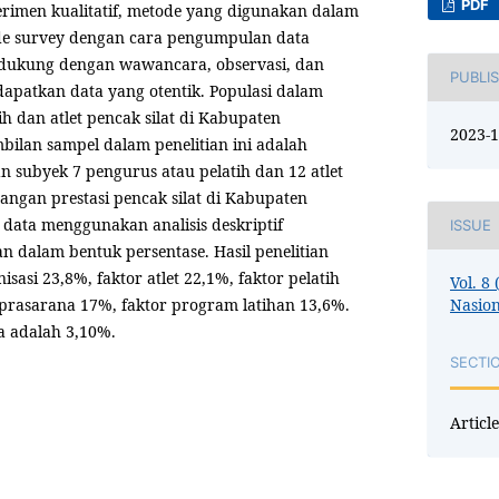
PDF
perimen kualitatif, metode yang digunakan dalam
tode survey dengan cara pengumpulan data
idukung dengan wawancara, observasi, dan
PUBLI
patkan data yang otentik. Populasi dalam
tih dan atlet pencak silat di Kabupaten
2023-1
ilan sampel dalam penelitian ini adalah
 subyek 7 pengurus atau pelatih dan 12 atlet
gan prestasi pencak silat di Kabupaten
 data menggunakan analisis deskriptif
ISSUE
an dalam bentuk persentase. Hasil penelitian
sasi 23,8%, faktor atlet 22,1%, faktor pelatih
Vol. 8
Nasion
 prasarana 17%, faktor program latihan 13,6%.
a adalah 3,10%.
SECTI
Article