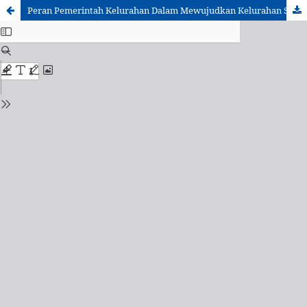
Peran Pemerintah Kelurahan Dalam Mewujudkan Kelurahan Sadeng Gunungpati Sebagai Daerah Percontohan Kerukunan Umat Beragama Di Kota Semarang