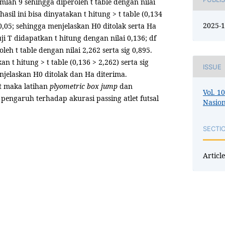
umlah 9 sehingga diperoleh t table dengan nilai
 hasil ini bisa dinyatakan t hitung > t table (0,134
2025-1
 0,05; sehingga menjelaskan H0 ditolak serta Ha
i T didapatkan t hitung dengan nilai 0,136; df
leh t table dengan nilai 2,262 serta sig 0,895.
kan t hitung > t table (0,136 > 2,262) serta sig
ISSUE
njelaskan H0 ditolak dan Ha diterima.
t maka latihan
plyom
etric box jump
dan
Vol. 1
engaruh terhadap akurasi passing atlet futsal
Nasion
SECTI
Article