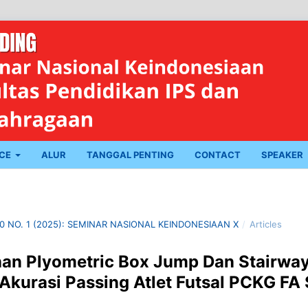
NCE
ALUR
TANGGAL PENTING
CONTACT
SPEAKER
10 NO. 1 (2025): SEMINAR NASIONAL KEINDONESIAAN X
/
Articles
han Plyometric Box Jump Dan Stairwa
Akurasi Passing Atlet Futsal PCKG F