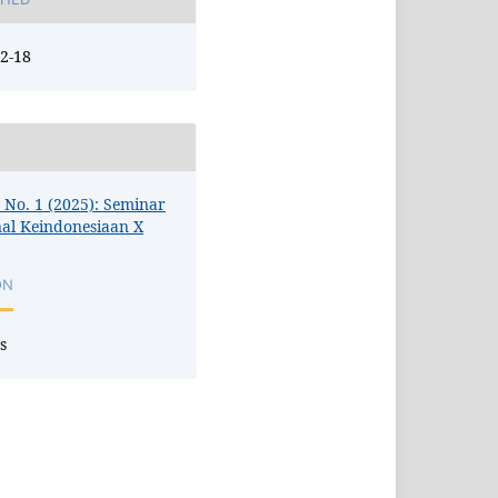
2-18
0 No. 1 (2025): Seminar
al Keindonesiaan X
ON
s