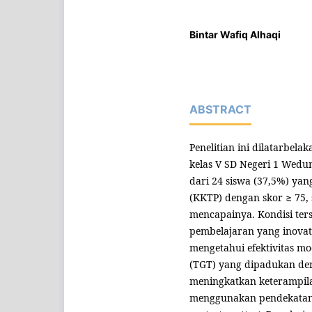
Bintar Wafiq Alhaqi
ABSTRACT
Penelitian ini dilatarbe
kelas V SD Negeri 1 Wedu
dari 24 siswa (37,5%) ya
(KKTP) dengan skor ≥ 75,
mencapainya. Kondisi ter
pembelajaran yang inovati
mengetahui efektivitas m
(TGT) yang dipadukan de
meningkatkan keterampi
menggunakan pendekatan