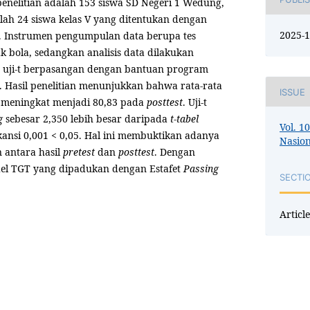
 penelitian adalah 153 siswa SD Negeri 1 Wedung,
ah 24 siswa kelas V yang ditentukan dengan
2025-1
. Instrumen pengumpulan data berupa tes
k bola, sedangkan analisis data dilakukan
an uji-t berpasangan dengan bantuan program
l. Hasil penelitian menunjukkan bahwa rata-rata
ISSUE
 meningkat menjadi 80,83 pada
posttest
. Uji-t
g
sebesar 2,350 lebih besar daripada
t-tabel
Vol. 1
ikansi 0,001 < 0,05. Hal ini membuktikan adanya
Nasion
 antara hasil
pretest
dan
posttest
. Dengan
el TGT yang dipadukan dengan Estafet
Passing
SECTI
Article