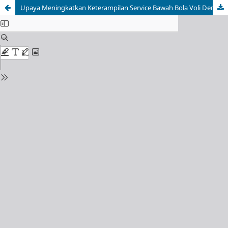
Upaya Meningkatkan Keterampilan Service Bawah Bola Voli Dengan Pendekatan TaRL Pada Siswa Kelas X UPT A SMK Negeri 1 Bawen