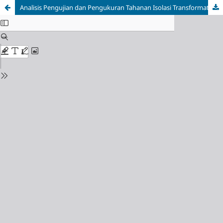
Analisis Pengujian dan Pengukuran Tahanan Isolasi Transformator dan Kabel Outgoing IPTL-TM 690kVA di Semarang Sport Center