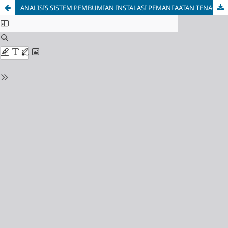
ANALISIS SISTEM PEMBUMIAN INSTALASI PEMANFAATAN TENAGA LISTRIK TEGANGAN MENENGAH (IPTL-TM) PT. TOP AND TOP APPAREL BERDASARKAN PENGUJIAN TAHANAN PEMBUMIAN