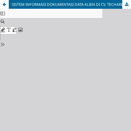
SISTEM INFORMASI DOKUMENTASI DATA KLIEN DI CV. TECHAREA INDONESIA JAYA BERBASIS WEB