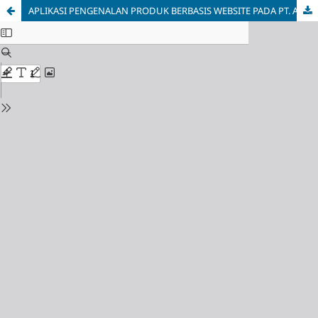
APLIKASI PENGENALAN PRODUK BERBASIS WEBSITE PADA PT. ARWINDO CAHAYA CEMERLANG