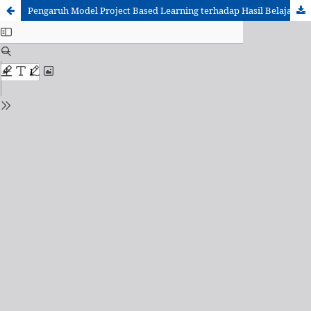
Pengaruh Model Project Based Learning terhadap Hasil Belajar Shooting Sepak Bola Siswa Kelas 8 SMP Negeri 2 Ketanggungan