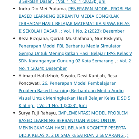
3 Sekolah Dasar
,
: Vol. 1 No. 1 (2023): Juni
Indra Dio Mei Pratama,
PENERAPAN MODEL PROBLEM
BASED LEARNING BERBANTU MEDIA CONGKLAK
TERHADAP HASIL BELAJAR MATEMATIKA SISWA KELAS
II SEKOLAH DASAR
,
: Vol. 1 No. 2 (2023): Desember
Reza Rizqiana, Qoriati Mushafanah, Nur Riskiyati,
Penerapan Model PBL Berbantu Media Simulator
Gempa Untuk Meningkatkan Hasil Belajar IPAS Kelas V
SDN Karanganyar Gunung 02 Kota Semarang
,
: Vol. 2
No. 1 (2024): Desember
Alimatul Hafidzhoh, Suyoto, Dewi Kunijah, Resa
Poncowati,
26. Penerapan Model Pembelajaran
Problem Based Learning Berbantuan Media Audio
Visual Untuk Meningkatkan Hasil Belajar Kelas II SD 5
Klaling
,
: Vol. 1 No. 1 (2023): Juni
Surya Fuji Rahayu,
IMPLEMENTASI MODEL PROBLEM
BASED LEARNING BERBANTUAN VIDEO UNTUK
MENINGKATKAN HASIL BELAJAR KOGNITIF PESERTA
DIDIK KELAS XI 2 DI SMA KESATRIAN 2 SEMARANG
,
: