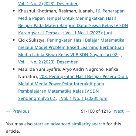
Vol. 1 No. 2 (2023): Desember
Khusnul Khotimah, Rasiman, Juanah,
16. Penerapan
Media Papan Tempel Untuk Meningkatkan Hasil
Belajar Pada Materi Bangun Datar Siswa Kelas IV SDN
Karangsari 1 Demak
,
: Vol. 1 No. 1 (2023): Juni
Cicik Sulistya,
Peningkatan Hasil Belajar Matematika
melalui Model Problem Based Learning Berbantuan
Media Labila Siswa Kelas VI B SDN Gayamsari 02
,
:
Vol. 1 No. 2 (2023): Desember
Maulida Yuni Syafira, Aryo Andri Nugroho, Rafika
Nuriafuri,
208. Peningkatan Hasil Belajar Pesera Didik
Melalui Media Power Point Interaktif pada
Pembelajaran Matematika Kelas IV SDN
Sendangmulyo 02
,
: Vol. 1 No. 1 (2023): Juni
Previous
91-100 of 1216
Next
You may also
start an advanced similarity search
for this
article.