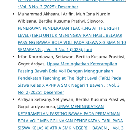
: Vol. 3 No. 2 (2025): Desember
Muhammad Akhsanul Arifin, Muh Isna Nurdin
Wibisana, Bertika Kusuma Pratiwi, Sisworo,
PENERAPAN PENDEKATAN TEACHING AT THE RIGHT
LEVEL (TaRL) UNTUK MENINGKATKAN HASIL BELAJAR
PASSING BAWAH BOLA VOLI PADA SISWA X-3 SMA N 10
SEMARANG
,
: Vol. 3 No. 1 (2025): Juni
Irfan Khurniawan, Setiawan, Bertika Kusuma Prastiwi,
Gogot Ardyas,
Upaya Meningkatkan Keterampilan
Passing Bawah Bola Voli Dengan Menggunakan
Pendekatan Teaching at The Right Level (TaRL) Pada
Siswa Kelas X APHP A SMK Negeri 1 Bawen
,
: Vol. 3
No. 2 (2025): Desember
Ardiyan Setivany, Setiyawan, Bertika Kusuma Prastiwi,
Gogot ardyasmoko,
UPAYA MENINGKATKAN
KETERAMPILAN PASSING BAWAH PADA PERMAINAN
BOLA VOLI MENGGUNAKAN PENDEKATAN TARL PADA
SISWA KELAS XI ATR A SMK NEGERI 1 BAWEN
,
: Vol. 3