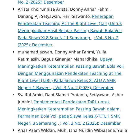
No. 2 (2025): Desember
Arista Khoirunnisa Arista, Donny Anhar Fahmi,
Danang Aji Setyawan, Heri Siswanto,
Penerapan
Pendekatan Teaching At The Right Level (Tarl) Untuk
Meningkatkan Hasil Belajar Passing Bawah Bola Voli
Pada Siswa Xi.8 Sma N 11 Semarang
,
: Vol. 3 No. 2
(2025): Desember
muhamad azwan, Donny Anhar Fahmi, Yulia
Ratimiasih, Bagus Ginanjar Mahardhika,
Upaya
Meningkatkan Keterampilan Passing Bawah Bola Voli
Dengan Menggunakan Pendekatan Teaching at The
Right Level (TaRL) Pada Siswa Kelas XI ATU A SMK
Negeri 1 Bawen
,
: Vol. 3 No. 2 (2025): Desember
Syaiful Amin, Dani Slamet Pratama, Setiyawan, Ashar
Junaidi,
Implementasi Pendekatan TaRL untuk
Meningkatkan Keterampilan Passing Bawah dalam
Permainan Bola Voli pada Siswa Kelas X-TITL 1 SMK
Negeri 3 Semarang
,
: Vol. 3 No. 2 (2025): Desember
Anas Azam Wildan, Muh. Isna Nurdin Wibiasana, Yulia