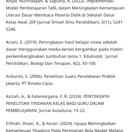
Ahyar, Nurhidayah, & Saputra, A. (2022). Implementasi
Model Pembelajaran TaRL dalam Meningkatan Kemampuan
Literasi Dasar Membaca Peserta Didik di Sekolah Dasar
Kelas Awal. JIIP (Jurnal Ilmiah Ilmu Pendidikan), 5(11), 5241-
5246.
Ariani, E. (2019). Peningkatan hasil belajar siswa sekolah
dasar menggunakan media kertas bergambar pada materi
perkembangbiakan tumbuhan tema 1. Edubiotik : Jurnal
Pendidikan, Biologi Dan Terapan, 4(2), 93-100.
Arikunto, S. (2006). Penelitian Suatu Pendekatan Praktik.
Jakarta: PT Rineka Cipta.
Azizah, A., & Fatamorgana, F. R. (2024). PENTINGNYA
PENELITIAN TINDAKAN KELAS BAGI GURU DALAM
PEMBELAJARAN. Jurnal Auladuna, 15-22.
Erfinah, Ihsan, A., & Asran. (2024). Upaya Meningkatkan
Kemampuan Shooting Pada Permianan Bola Basket Melalui