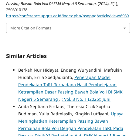
Passing Bawah Bola Voli Di SMA Negeri 8 Semarang
. (2024).
3
(1),
2503010138.
https://conference.upgris.ac.id/index.php/psnppg/article/view/6939
More Citation Formats
Similar Articles
Berkah Nur Hidayat, Endang Wuryandini, Maftukin
Hudah, Erria Soedjadianto,
Penerapan Model
Pendekatan TaRL Terhadapa Hasil Pembelejaran
Ketrampilan Dasar Passing Bawah Bola Voli Di SMK
Negeri 5 Semarang
,
: Vol. 3 No. 1 (2025): Juni
Anita Septiana Firdaus, Theresia Cicik Sophia
Budiman, Yulia Ratimiasih, Kingkin Lutfiyani,
Upaya
Meningkatkan Keterampilan Passing Bawah
Permainan Bola Voli Dengan Pendekatan TaRL Pada
Peserta Didik XI Perhotelan A di SMK Negeri 1 Bawen
,