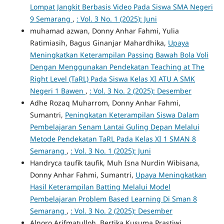
Lompat Jangkit Berbasis Video Pada Siswa SMA Negeri
9 Semarang
,
: Vol. 3 No. 1 (2025): Juni
muhamad azwan, Donny Anhar Fahmi, Yulia
Ratimiasih, Bagus Ginanjar Mahardhika,
Upaya
Meningkatkan Keterampilan Passing Bawah Bola Voli
Dengan Menggunakan Pendekatan Teaching at The
Right Level (TaRL) Pada Siswa Kelas XI ATU A SMK
Negeri 1 Bawen
,
: Vol. 3 No. 2 (2025): Desember
Adhe Rozaq Muharrom, Donny Anhar Fahmi,
Sumantri,
Peningkatan Keterampilan Siswa Dalam
Pembelajaran Senam Lantai Guling Depan Melalui
Metode Pendekatan TaRL Pada Kelas XI 1 SMAN 8
Semarang
,
: Vol. 3 No. 1 (2025): Juni
Handryca taufik taufik, Muh Isna Nurdin Wibisana,
Donny Anhar Fahmi, Sumantri,
Upaya Meningkatkan
Hasil Keterampilan Batting Melalui Model
Pembelajaran Problem Based Learning Di Sman 8
Semarang
,
: Vol. 3 No. 2 (2025): Desember
Alnoro Arifmatulloh, Bertika Kusuma Prastiwi,