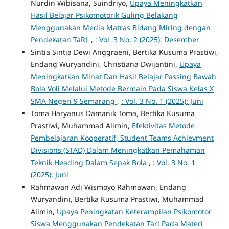
Nurdin Wibisana, Suindriyo,
Upaya Meningkatkan
Hasil Belajar Psikomotorik Guling Belakang
Menggunakan Media Matras Bidang Miring dengan
Pendekatan TaRL
,
: Vol. 3 No. 2 (2025): Desember
Sintia Sintia Dewi Anggraeni, Bertika Kusuma Prastiwi,
Endang Wuryandini, Christiana Dwijantini,
Upaya
Meningkatkan Minat Dan Hasil Belajar Passing Bawah
Bola Voli Melalui Metode Bermain Pada Siswa Kelas X
SMA Negeri 9 Semarang
,
: Vol. 3 No. 1 (2025): Juni
Toma Haryanus Damanik Toma, Bertika Kusuma
Prastiwi, Muhammad Alimin,
Efektivitas Metode
Pembelajaran Kooperatif, Student Teams Achievment
Divisions (STAD) Dalam Meningkatkan Pemahaman
Teknik Heading Dalam Sepak Bola
,
: Vol. 3 No. 1
(2025): Juni
Rahmawan Adi Wismoyo Rahmawan, Endang
Wuryandini, Bertika Kusuma Prastiwi, Muhammad
Alimin,
Upaya Peningkatan Keterampilan Psikomotor
Siswa Menggunakan Pendekatan Tarl Pada Materi