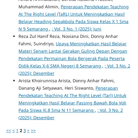
Muhammad Alimin,
Penerapan Pendekatan Teaching
At The Right Level (TaRL) Untuk Meningkatkan Hasil
Belajar Heading Sepakbola Pada Siswa Kelas X 1 Sma
N 9 Semarang
,
: Vol. 3 No. 1 (2025): Juni
Reza Zul Hanif Reza, Noviana Dini, Donny Anhar
Fahmi, Suindriyo,
Upaya Meningkatkan Hasil Belajar
Materi Senam Lantai Gerakan Guling Depan Dengan
Pendekatan Permainan Bola Bergerak Pada Peserta
Didik Kelas X-6 SMA Negeri 8 Semarang
,
: Vol. 3 No. 2
(2025): Desember
Arista Khoirunnisa Arista, Donny Anhar Fahmi,
Danang Aji Setyawan, Heri Siswanto,
Penerapan
Pendekatan Teaching At The Right Level (Tarl) Untuk
Meningkatkan Hasil Belajar Passing Bawah Bola Voli
Pada Siswa Xi.8 Sma N 11 Semarang
,
: Vol. 3 No. 2
(2025): Desember
<<
<
1
2
3
>
>>