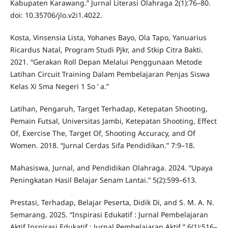
Kabupaten Karawang.” Jurnal Literasi Olahraga 2(1):76–80.
doi: 10.35706/jlo.v2i1.4022.
Kosta, Vinsensia Lista, Yohanes Bayo, Ola Tapo, Yanuarius
Ricardus Natal, Program Studi Pjkr, and Stkip Citra Bakti.
2021. “Gerakan Roll Depan Melalui Penggunaan Metode
Latihan Circuit Training Dalam Pembelajaran Penjas Siswa
Kelas Xi Sma Negeri 1 So ’ a.”
Latihan, Pengaruh, Target Terhadap, Ketepatan Shooting,
Pemain Futsal, Universitas Jambi, Ketepatan Shooting, Effect
Of, Exercise The, Target Of, Shooting Accuracy, and Of
Women. 2018. “Jurnal Cerdas Sifa Pendidikan.” 7:9–18.
Mahasiswa, Jurnal, and Pendidikan Olahraga. 2024. “Upaya
Peningkatan Hasil Belajar Senam Lantai.” 5(2):599–613.
Prestasi, Terhadap, Belajar Peserta, Didik Di, and S. M. A. N.
Semarang. 2025. “Inspirasi Edukatif : Jurnal Pembelajaran
Aktif Inspirasi Edukatif : Jurnal Pembelajaran Aktif.” 6(1):516–