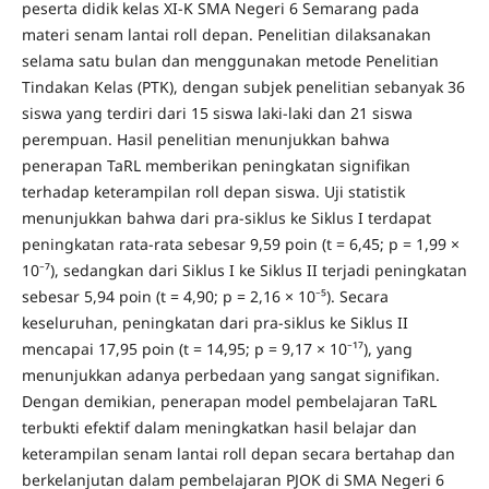
peserta didik kelas XI-K SMA Negeri 6 Semarang pada
materi senam lantai roll depan. Penelitian dilaksanakan
selama satu bulan dan menggunakan metode Penelitian
Tindakan Kelas (PTK), dengan subjek penelitian sebanyak 36
siswa yang terdiri dari 15 siswa laki-laki dan 21 siswa
perempuan. Hasil penelitian menunjukkan bahwa
penerapan TaRL memberikan peningkatan signifikan
terhadap keterampilan roll depan siswa. Uji statistik
menunjukkan bahwa dari pra-siklus ke Siklus I terdapat
peningkatan rata-rata sebesar 9,59 poin (t = 6,45; p = 1,99 ×
10⁻⁷), sedangkan dari Siklus I ke Siklus II terjadi peningkatan
sebesar 5,94 poin (t = 4,90; p = 2,16 × 10⁻⁵). Secara
keseluruhan, peningkatan dari pra-siklus ke Siklus II
mencapai 17,95 poin (t = 14,95; p = 9,17 × 10⁻¹⁷), yang
menunjukkan adanya perbedaan yang sangat signifikan.
Dengan demikian, penerapan model pembelajaran TaRL
terbukti efektif dalam meningkatkan hasil belajar dan
keterampilan senam lantai roll depan secara bertahap dan
berkelanjutan dalam pembelajaran PJOK di SMA Negeri 6