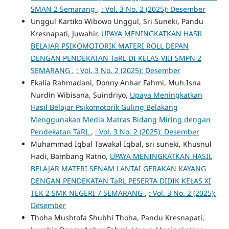
SMAN 2 Semarang
,
: Vol. 3 No. 2 (2025): Desember
Unggul Kartiko Wibowo Unggul, Sri Suneki, Pandu
Kresnapati, Juwahir,
UPAYA MENINGKATKAN HASIL
BELAJAR PSIKOMOTORIK MATERI ROLL DEPAN
DENGAN PENDEKATAN TaRL DI KELAS VIII SMPN 2
SEMARANG
,
: Vol. 3 No. 2 (2025): Desember
Ekalia Rahmadani, Donny Anhar Fahmi, Muh.Isna
Nurdin Wibisana, Suindriyo,
Upaya Meningkatkan
Hasil Belajar Psikomotorik Guling Belakang
Menggunakan Media Matras Bidang Miring dengan
Pendekatan TaRL
,
: Vol. 3 No. 2 (2025): Desember
Muhammad Iqbal Tawakal Iqbal, sri suneki, Khusnul
Hadi, Bambang Ratno,
UPAYA MENINGKATKAN HASIL
BELAJAR MATERI SENAM LANTAI GERAKAN KAYANG
DENGAN PENDEKATAN TaRL PESERTA DIDIK KELAS XI
TEK 2 SMK NEGERI 7 SEMARANG
,
: Vol. 3 No. 2 (2025):
Desember
Thoha Mushtofa Shubhi Thoha, Pandu Kresnapati,