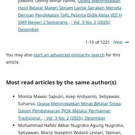
Juwahir, Donny Anhar Fahmi,
Upaya Meningkatkan
Hasil Belajar Materi Senam Lantai Gerakan Meroda
Dengan Pendekatan TaRL Peserta Didik Kelas VIII H
SMP Negeri 2 Semarang
,
: Vol. 3 No. 2 (2025):
Desember
1-10 of 1221
Next
You may also
start an advanced similarity search
for this
article.
Most read articles by the same author(s)
Monita Mawar Saputri, Asep Ardiyanto, Setiyawan,
Suharso,
Upaya Meningkatkan Minat Belajar Siswa
Dalam Pembelajaran PJOK Melalui Permainan
Tradisional
,
: Vol. 3 No. 2 (2025): Desember
Muhammad Hafidz Akbar Nugroho Agung Nugroho,
Setiyawan, Maria Yosephin Widarti Lestari, Yatman,