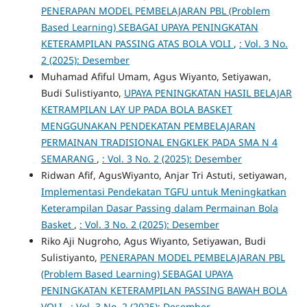
PENERAPAN MODEL PEMBELAJARAN PBL (Problem
Based Learning) SEBAGAI UPAYA PENINGKATAN
KETERAMPILAN PASSING ATAS BOLA VOLI
,
: Vol. 3 No.
2 (2025): Desember
Muhamad Afiful Umam, Agus Wiyanto, Setiyawan,
Budi Sulistiyanto,
UPAYA PENINGKATAN HASIL BELAJAR
KETRAMPILAN LAY UP PADA BOLA BASKET
MENGGUNAKAN PENDEKATAN PEMBELAJARAN
PERMAINAN TRADISIONAL ENGKLEK PADA SMA N 4
SEMARANG
,
: Vol. 3 No. 2 (2025): Desember
Ridwan Afif, AgusWiyanto, Anjar Tri Astuti, setiyawan,
Implementasi Pendekatan TGFU untuk Meningkatkan
Keterampilan Dasar Passing dalam Permainan Bola
Basket
,
: Vol. 3 No. 2 (2025): Desember
Riko Aji Nugroho, Agus Wiyanto, Setiyawan, Budi
Sulistiyanto,
PENERAPAN MODEL PEMBELAJARAN PBL
(Problem Based Learning) SEBAGAI UPAYA
PENINGKATAN KETERAMPILAN PASSING BAWAH BOLA
VOLI
,
: Vol. 3 No. 2 (2025): Desember