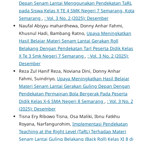
Depan Senam Lantai Menggunakan Pendekatan TaRL
pada Siswa Kelas X TE 4 SMK Negeri 7 Semarang, Kota
Semarang
,
: Vol. 3 No. 2 (2025): Desember
Naufal Abiyyu mahardhewa, Donny Anhar Fahmi,
Khusnul Hadi, Bambang Ratno,
Upaya Meningkatkan
Hasil Belajar Materi Senam Lantai Gerakan Roll
Belakang Dengan Pendekatan Tarl Peserta Didik Kelas
X Te 3 Smk Negeri 7 Semarang
,
: Vol. 3 No. 2 (2025):
Desember
Reza Zul Hanif Reza, Noviana Dini, Donny Anhar
Fahmi, Suindriyo,
Upaya Meningkatkan Hasil Belajar
Materi Senam Lantai Gerakan Guling Depan Dengan
Pendekatan Permainan Bola Bergerak Pada Peserta
Didik Kelas X-6 SMA Negeri 8 Semarang
,
: Vol. 3 No. 2
(2025): Desember
Tisna Ery Ribowo Tisna, Osa Maliki, Ibnu Fatkhu
Royana, Narfangurohim,
Implementasi Pendekatan
Teaching at the Right Level (TaRL) Terhadap Materi
Senam Lantai Guling Belakang (Back Roll) Kelas XI 8 di