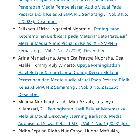
Penerapan Media Pembelajaran Audio Visual Pada
Peserta Didik Kelas XI SMA N 2 Semarang
,
: Vol. 3 No.
2 (2025): Desember
Falikhatul Ifriza, Ngatmini Ngatmini,
Peningkatan
Keterampilan Berbicara pada Materi Pidato Persuasif
Melalui Media Audio Visual di Kelas IX E SMPN 6
Semarang
,
: Vol. 1 No. 2 (2023): Desember
Arina Manasikana, Aryan Eka Prastya Nugraha, Osa
Maliki, Tommy Ruly Winarto,
Upaya Meningkatkan
Hasil Belajar Senam Lantai Guling Depan Melalui
Permainan dan Media Audio Visual Pada Peserta Didik
Kelas XI SMA N 2 Semarang
,
: Vol. 3 No. 2 (2025):
Desember
Miladia Nur Istighfaroh, Mira Azizah, Juita Ayu
Nilamsari,
71. Peningkatan Hasil Belajar Matematika
Melalui Model Discovery Learning Berbantu Media
Audiovisual Siswa Kelas 1 SD
,
: Vol. 1 No. 1 (2023): Juni
Ridho Septian Ridho Nur Cahya, Hudha Maftukin,