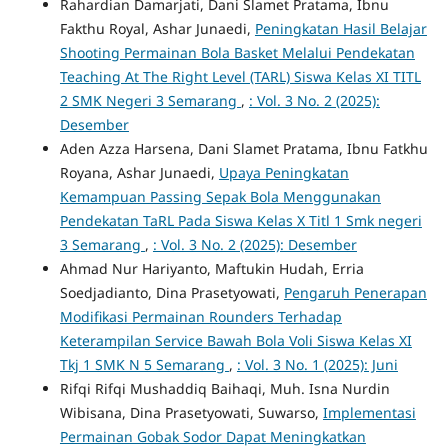
Rahardian Damarjati, Dani Slamet Pratama, Ibnu
Fakthu Royal, Ashar Junaedi,
Peningkatan Hasil Belajar
Shooting Permainan Bola Basket Melalui Pendekatan
Teaching At The Right Level (TARL) Siswa Kelas XI TITL
2 SMK Negeri 3 Semarang
,
: Vol. 3 No. 2 (2025):
Desember
Aden Azza Harsena, Dani Slamet Pratama, Ibnu Fatkhu
Royana, Ashar Junaedi,
Upaya Peningkatan
Kemampuan Passing Sepak Bola Menggunakan
Pendekatan TaRL Pada Siswa Kelas X Titl 1 Smk negeri
3 Semarang
,
: Vol. 3 No. 2 (2025): Desember
Ahmad Nur Hariyanto, Maftukin Hudah, Erria
Soedjadianto, Dina Prasetyowati,
Pengaruh Penerapan
Modifikasi Permainan Rounders Terhadap
Keterampilan Service Bawah Bola Voli Siswa Kelas XI
Tkj 1 SMK N 5 Semarang
,
: Vol. 3 No. 1 (2025): Juni
Rifqi Rifqi Mushaddiq Baihaqi, Muh. Isna Nurdin
Wibisana, Dina Prasetyowati, Suwarso,
Implementasi
Permainan Gobak Sodor Dapat Meningkatkan