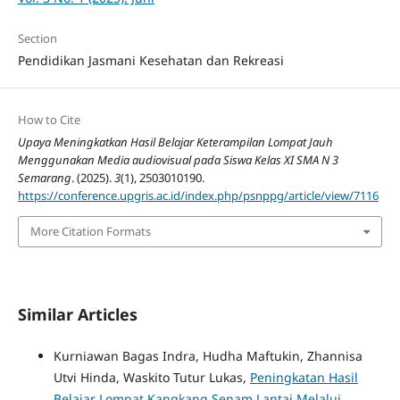
Section
Pendidikan Jasmani Kesehatan dan Rekreasi
How to Cite
Upaya Meningkatkan Hasil Belajar Keterampilan Lompat Jauh
Menggunakan Media audiovisual pada Siswa Kelas XI SMA N 3
Semarang
. (2025).
3
(1), 2503010190.
https://conference.upgris.ac.id/index.php/psnppg/article/view/7116
More Citation Formats
Similar Articles
Kurniawan Bagas Indra, Hudha Maftukin, Zhannisa
Utvi Hinda, Waskito Tutur Lukas,
Peningkatan Hasil
Belajar Lompat Kangkang Senam Lantai Melalui