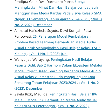
Pradipta Galih Dwi, Darmanto Purno,
Upaya
Meningkatkan Minat Dan Hasil Belajar Lompat Jauh
Menggunakan Media Kardus Pada Siswa Kelas X SMA
Negeri 11 Semarang Tahun Ajaran 2024/2025
,
: Vol. 3
No. 2 (2025): Desember
Alimatul Hafidzhoh, Suyoto, Dewi Kunijah, Resa
Poncowati,
26. Penerapan Model Pembelajaran
Problem Based Learning Berbantuan Media Audio
Visual Untuk Meningkatkan Hasil Belajar Kelas II SD 5
Klaling
,
: Vol. 1 No. 1 (2023): Juni
Wahyu Jati Warayang,
Peningkatan Hasil Belajar
Peserta Didik Bab 2 Harmoni Dalam Ekosistem Melalui
Model Project Based Learning Berbantu Media Audio
Visual Kelas V Semester 1 Sdn Panggung Lor Kota
Semarang Tahun Pelajaran 2023/2024
,
: Vol. 1 No. 2
(2023): Desember
Savita Rizky Maulida,
Peningkatan Hasil Belajar IPA
Melalui Model PBL Berbantuan Media Audio Visual
Kelas VI SDN Peterongan
,
: Vol. 1 No. 2 (2023):