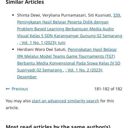
Similar Articles
Shinta Dewi, Veryliana Purnamasari, Siti Kusniati,
339.
Peningkatan Hasil Belajar Peserta Didik dengan
Problem Based Learning Berbantuan Media Audio
Visual Kelas 5 SDN Karanganyar Gunung 02 Semarang
,
: Vol. 1 No. 1 (2023): Juni
Herdiani Woro Dwi Satuti,
Peningkatan Hasil Belajar
IPA Melalui Model Teams Game Tournaments (TGT)
Berbantu Media Konvensional Pada Siswa Kelas IV SD
Supriyadi 02 Semarang
,
: Vol. 1 No. 2 (2023):
Desember
Previous
181-182 of 182
You may also
start an advanced similarity search
for this
article.
Most read articles by the same author(s)