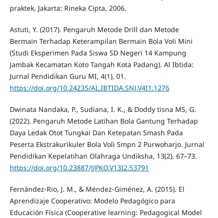
praktek, Jakarta: Rineka Cipta, 2006.
Astuti, Y. (2017). Pengaruh Metode Drill dan Metode
Bermain Terhadap Keterampilan Bermain Bola Voli Mini
(Studi Eksperimen Pada Siswa SD Negeri 14 Kampung
Jambak Kecamatan Koto Tangah Kota Padang). Al Ibtida:
Jurnal Pendidikan Guru MI, 4(1), 01.
https://doi.org/10.24235/AL.IBTIDA.SNJ.V4I1.1276
Dwinata Nandaka, P., Sudiana, I. K., & Doddy tisna MS, G.
(2022). Pengaruh Metode Latihan Bola Gantung Terhadap
Daya Ledak Otot Tungkai Dan Ketepatan Smash Pada
Peserta Ekstrakurikuler Bola Voli Smpn 2 Purwoharjo. Jurnal
Pendidikan Kepelatihan Olahraga Undiksha, 13(2), 67–73.
https://doi.org/10.23887/JJPKO.V13I2.53791
Fernández-Rio, J. M., & Méndez-Giménez, A. (2015). El
Aprendizaje Cooperativo: Modelo Pedagógico para
Educación Física (Cooperative learning: Pedagogical Model