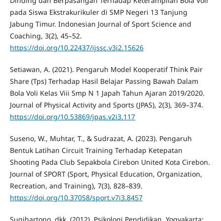
Dinding dan Berpasangan Terhadap Keterampilan Bola Voli
pada Siswa Ekstrakurikuler di SMP Negeri 13 Tanjung
Jabung Timur. Indonesian Journal of Sport Science and
Coaching, 3(2), 45–52.
https://doi.org/10.22437/ijssc.v3i2.15626
Setiawan, A. (2021). Pengaruh Model Kooperatif Think Pair
Share (Tps) Terhadap Hasil Belajar Passing Bawah Dalam
Bola Voli Kelas Viii Smp N 1 Japah Tahun Ajaran 2019/2020.
Journal of Physical Activity and Sports (JPAS), 2(3), 369–374.
https://doi.org/10.53869/jpas.v2i3.117
Suseno, W., Muhtar, T., & Sudrazat, A. (2023). Pengaruh
Bentuk Latihan Circuit Training Terhadap Ketepatan
Shooting Pada Club Sepakbola Cirebon United Kota Cirebon.
Journal of SPORT (Sport, Physical Education, Organization,
Recreation, and Training), 7(3), 828–839.
https://doi.org/10.37058/sport.v7i3.8457
Sugihartono, dkk. (2012). Psikologi Pendidikan. Yogyakarta: