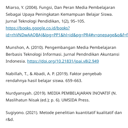
Miarso, Y. (2004). Fungsi, Dan Peran Media Pembelajaran
Sebagai Upaya Peningkatan Kemampuan Belajar Siswa.
Jurnal Teknologi Pendidikan, 1(2), 95–105.
https://books.google.co.id/books?
id=rhVNDwAAQBAJ&lpg=PP1&hl=id&pg=PR4#v=onepage&q&f=f
Munshon, A. (2010). Pengembangan Media Pembelajaran
Berbasis Teknologi Informasi. Jurnal Pendndikan Akuntansi
Indonesia.
https://doi.org/10.21831/jpai.v8i2.949
Nabillah, T., & Abadi, A. P. (2019). Faktor penyebab
rendahnya hasil belajar siswa. 659–663.
Nurdyansyah. (2019). MEDIA PEMBELAJARAN INOVATIF (N.
Maslihatun Nisak (ed.); p. 6). UMSIDA Press.
Sugiyono. (2021). Metode penelitian kuantitatif kualitatif dan
r&d.