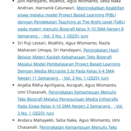
Juni Hardiyanti, Mukhlis, Agus Wismanto, Setia Naka
Andrian, Harnanik Caturwuri,
Meningkatkan Keaktifan
siswa melalui model Project Based Learning (PjBL)
dengan Pendekatan Teaching at The Right Level (TaRL)
pada materi menulis Biografi kelas X-10 SMA Negeri 8
Semarang
,
: Vol. 3 No. 1 (2025): Juni
Sri Puji Lestari, Mukhlis, Agus Wismanto, Nazla
Maharani Umaya, Sri Handayani,
Peningkatan Hasil
Belajar Materi Kaidah Kebahasaan Teks Biografi
Melalui Model Pembelajaran Project Based Learning
Dengan Media Microsite S.Id Pada Kelas X-4 SMA
Negeri 11 Semarang
,
: Vol. 3 No. 1 (2025): Juni
Anjelia Rikha Apriliyana, Asropah, Agus Wismanto,
Umi Chasanah,
Peningkatan Kemampuan Menulis
Teks Biografi Melalui Penggunaan Media Infografis
Pada Siswa Kelas X-10 SMA Negeri 2 Semarang
,
: Vol.
3 No. 1 (2025): Juni
Andaru Mahayekti, Setia Naka, Agus Wismanto, Umi
Chasanah,
Peningkatan Kemampuan Menulis Teks