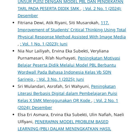
UNSUR PUISI DENGAN MODEL PBL DAN PENDEKATAN
TARL PADA PESERTA DIDIK SMK
,
: Vol. 2 No. 1 (2024):
Desember
Fitriana Dewi, Atik Riyani, Siti Musarokah,
117.
Improvement of Students' Critical Thinking Using Total
Physical Response Method Assisted With Image Media
,
: Vol. 1 No. 1 (2023): Juni
Nia Nur Lailiyah, Ervina Eka Subekti, Veryliana
Purnamasari, Ri’ah Nurhayati,
Peningkatan Motivasi
Belajar Peserta Didik Melalui Model PBL Berbantu
Wordwall Pada Bahasa Indonesia Kelas Vb SDN
Sarirejo
,
: Vol. 3 No. 1 (2025): Juni
Sri Wulandari, Asrofah, Sri Wahyuni,
Peningkatan
Literasi Berbasis Digital dalam Pembelajaran Puisi
Kelas X SMK Menggunakan QR Kode
,
: Vol. 2 No. 1
(2024): Desember
Elsa Eri Asmara, Ervina Eka Subekti, Ulin Nafiah, Naeli
Ulfiyani,
PENERAPAN MODEL PROBLEM BASED
LEARNING (PBL) DALAM MENINGKATKAN HASIL