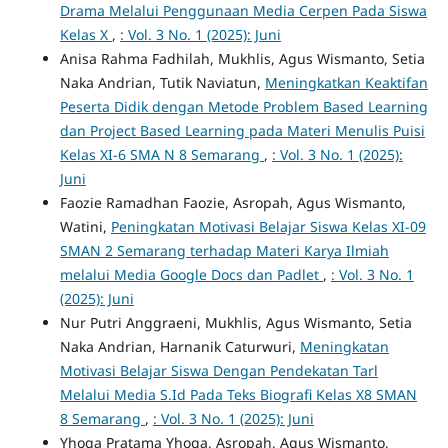
Drama Melalui Penggunaan Media Cerpen Pada Siswa
Kelas X
,
: Vol. 3 No. 1 (2025): Juni
Anisa Rahma Fadhilah, Mukhlis, Agus Wismanto, Setia
Naka Andrian, Tutik Naviatun,
Meningkatkan Keaktifan
Peserta Didik dengan Metode Problem Based Learning
dan Project Based Learning pada Materi Menulis Puisi
Kelas XI-6 SMA N 8 Semarang
,
: Vol. 3 No. 1 (2025):
Juni
Faozie Ramadhan Faozie, Asropah, Agus Wismanto,
Watini,
Peningkatan Motivasi Belajar Siswa Kelas XI-09
SMAN 2 Semarang terhadap Materi Karya Ilmiah
melalui Media Google Docs dan Padlet
,
: Vol. 3 No. 1
(2025): Juni
Nur Putri Anggraeni, Mukhlis, Agus Wismanto, Setia
Naka Andrian, Harnanik Caturwuri,
Meningkatan
Motivasi Belajar Siswa Dengan Pendekatan Tarl
Melalui Media S.Id Pada Teks Biografi Kelas X8 SMAN
8 Semarang
,
: Vol. 3 No. 1 (2025): Juni
Yhoga Pratama Yhoga, Asropah, Agus Wismanto,