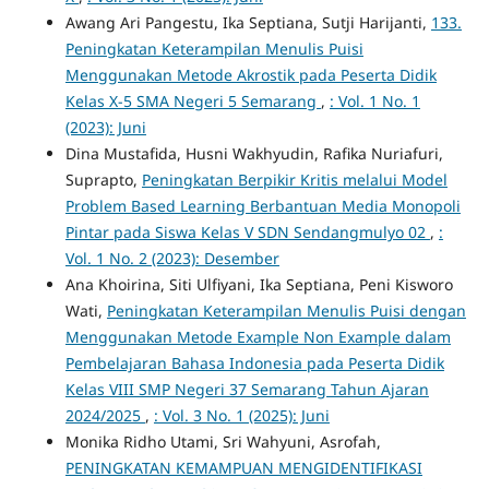
Awang Ari Pangestu, Ika Septiana, Sutji Harijanti,
133.
Peningkatan Keterampilan Menulis Puisi
Menggunakan Metode Akrostik pada Peserta Didik
Kelas X-5 SMA Negeri 5 Semarang
,
: Vol. 1 No. 1
(2023): Juni
Dina Mustafida, Husni Wakhyudin, Rafika Nuriafuri,
Suprapto,
Peningkatan Berpikir Kritis melalui Model
Problem Based Learning Berbantuan Media Monopoli
Pintar pada Siswa Kelas V SDN Sendangmulyo 02
,
:
Vol. 1 No. 2 (2023): Desember
Ana Khoirina, Siti Ulfiyani, Ika Septiana, Peni Kisworo
Wati,
Peningkatan Keterampilan Menulis Puisi dengan
Menggunakan Metode Example Non Example dalam
Pembelajaran Bahasa Indonesia pada Peserta Didik
Kelas VIII SMP Negeri 37 Semarang Tahun Ajaran
2024/2025
,
: Vol. 3 No. 1 (2025): Juni
Monika Ridho Utami, Sri Wahyuni, Asrofah,
PENINGKATAN KEMAMPUAN MENGIDENTIFIKASI