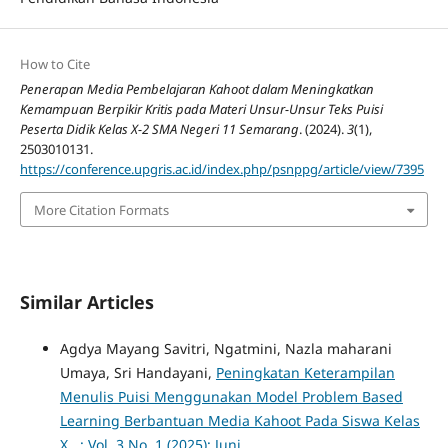
How to Cite
Penerapan Media Pembelajaran Kahoot dalam Meningkatkan
Kemampuan Berpikir Kritis pada Materi Unsur-Unsur Teks Puisi
Peserta Didik Kelas X-2 SMA Negeri 11 Semarang
. (2024).
3
(1),
2503010131.
https://conference.upgris.ac.id/index.php/psnppg/article/view/7395
More Citation Formats
Similar Articles
Agdya Mayang Savitri, Ngatmini, Nazla maharani
Umaya, Sri Handayani,
Peningkatan Keterampilan
Menulis Puisi Menggunakan Model Problem Based
Learning Berbantuan Media Kahoot Pada Siswa Kelas
X
,
: Vol. 3 No. 1 (2025): Juni