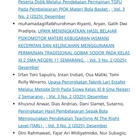
Peserta Didik Melalui Pendekatan Permainan TGFU
Pada Pembelajaran PJOK Materi Bola Basket
,
: Vol. 3
No. 2 (2025): Desember
muhamadagilfatkhurohman Riyanti, Aryan, Galih Dwi
Pradipta,
UPAYA MENINGKATKAN HASIL BELAJAR
PSIKOMOTOR MATERI KEBUGARAN JASMANI
KECEPATAN DAN KELINCAHAN MENGGUNAKAN
PERMAINAN TRADISIONAL GOBAK SODOR PADA KELAS
XI 2 SMA NEGERI 11 SEMARANG
,
: Vol. 3 No. 2 (2025):
Desember
Irfan Toni Saputro, Intan Indiati, Osa Maliki, Tomi
Rully Winarto,
Upaya Peningkatan Teknik Lari Estafet
Melalui Metode Drill Pada Siswa Kelas XI 8 Sma Negeri
2 Semarang
,
: Vol. 3 No. 2 (2025): Desember
Khusnul Anwar, Dias Andrias, Dani Slamet, Sutarno,
Peningkatan Hasil Pembelajaran Sepak Bola
Menggunakan Pendekatan Teaching At The Right
Level (TARL)
,
: Vol. 3 No. 2 (2025): Desember
Dini Rahmawati, Fajar Ari Widiyatmoko, Nur Subagio,