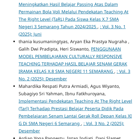
Meningkatkan Hasil Belajar Passing Atas Dalam
Permainan Bola Voli Melalui Pendekatan Teaching At
The Right Level (TaRL) Pada Siswa Kelas X.7 SMA
Negeri 3 Semarang Tahun 2024/2025
,
: Vol. 3 No. 1
(2025): Juni
thania kusumaningtyas, Aryan Eka Prastya Nugraha ,
Galih Dwi Pradipta, Heri Siswanto,
PENGGUNAAN
MODEL PEMBELAJARAN CULTURALLY RESPONSIVE
TEACHING TERHADAP HASIL BELAJAR SENAM GERAK
IRAMA KELAS X.8 SMA NEGERI 11 SEMARANG
,
: Vol. 3
No. 2 (2025): Desember
Mahardika Respati Putra Armiadi, Agus Wiyanto,
Subagiyo Sri Yahman, Ibnu Fatkhuroyana,
Implementasi Pendekatan Teaching At The Right Level
(Tarl) Terhadap Prestasi Belajar Peserta Didik Pada
Pembelajaran Senam Lantai Gerak Roll Depan Kelas XI
G Di SMA Negeri 6 Semarang
,
: Vol. 3 No. 2 (2025):
Desember
Ardian Yoga Pangestu, Intan Indiati, Dani Slamet