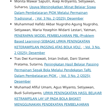
Monita Mawar Saputri, Asep Ardiyanto, Setiyawan,
Suharso,
Upaya Meningkatkan Minat Belajar Siswa
Dalam Pembelajaran PJOK Melalui Permainan
Tradisional
,
: Vol. 3 No. 2 (2025): Desember
Muhammad Hafidz Akbar Nugroho Agung Nugroho,
Setiyawan, Maria Yosephin Widarti Lestari, Yatman,
PENERAPAN MODEL PEMBELAJARAN PBL (Problem
Based Learning) SEBAGAI UPAYA PENINGKATAN
KETERAMPILAN PASSING ATAS BOLA VOLI
,
: Vol. 3 No.
2 (2025): Desember
Tias Dwi Kurniawati, Intan Indiati, Dani Slamet
Pratama, Sutarno,
Peningkatan Hasil Belajar Passing
Permainan Sepak Bola Melalui Pendekatan TaRL
Dalam Pembelajaran PJOK
,
: Vol. 3 No. 2 (2025):
Desember
Muhamad Afiful Umam, Agus Wiyanto, Setiyawan,
Budi Sulistiyanto,
UPAYA PENINGKATAN HASIL BELAJAR
KETRAMPILAN LAY UP PADA BOLA BASKET
MENGGUNAKAN PENDEKATAN PEMBELAJARAN