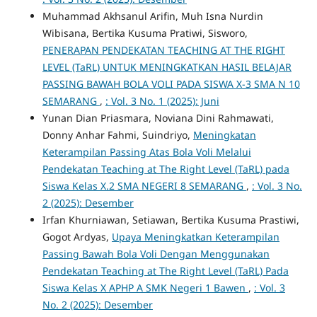
Muhammad Akhsanul Arifin, Muh Isna Nurdin
Wibisana, Bertika Kusuma Pratiwi, Sisworo,
PENERAPAN PENDEKATAN TEACHING AT THE RIGHT
LEVEL (TaRL) UNTUK MENINGKATKAN HASIL BELAJAR
PASSING BAWAH BOLA VOLI PADA SISWA X-3 SMA N 10
SEMARANG
,
: Vol. 3 No. 1 (2025): Juni
Yunan Dian Priasmara, Noviana Dini Rahmawati,
Donny Anhar Fahmi, Suindriyo,
Meningkatan
Keterampilan Passing Atas Bola Voli Melalui
Pendekatan Teaching at The Right Level (TaRL) pada
Siswa Kelas X.2 SMA NEGERI 8 SEMARANG
,
: Vol. 3 No.
2 (2025): Desember
Irfan Khurniawan, Setiawan, Bertika Kusuma Prastiwi,
Gogot Ardyas,
Upaya Meningkatkan Keterampilan
Passing Bawah Bola Voli Dengan Menggunakan
Pendekatan Teaching at The Right Level (TaRL) Pada
Siswa Kelas X APHP A SMK Negeri 1 Bawen
,
: Vol. 3
No. 2 (2025): Desember