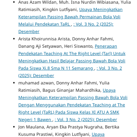
Anas Azam Wildan, Muh. Isna Nurdin Wibiasana, Yulia
Ratimiasih, Kingkin Lutfiyani,
Upaya Meningkatkan
Keterampilan Passing Bawah Permainan Bola Voli
Melalui Pendekatan TaRL
,
: Vol. 3 No. 2 (2025):
Desember
Arista Khoirunnisa Arista, Donny Anhar Fahmi,
Danang Aji Setyawan, Heri Siswanto,
Penerapan
Pendekatan Teaching At The Right Level (Tarl) Untuk
Meningkatkan Hasil Belajar Passing Bawah Bola Voli
Pada Siswa Xi.8 Sma N 11 Semarang
,
: Vol. 3 No. 2
(2025): Desember
muhamad azwan, Donny Anhar Fahmi, Yulia
Ratimiasih, Bagus Ginanjar Mahardhika,
Upaya
Meningkatkan Keterampilan Passing Bawah Bola Voli
Dengan Menggunakan Pendekatan Teaching at The
Right Level (TaRL) Pada Siswa Kelas XI ATU A SMK
Negeri 1 Bawen
,
: Vol. 3 No. 2 (2025): Desember
Jon Maulana, Aryan Eka Prastya Nugraha, Bertika
Kusuma Prastiwi, Kingkin Lutfiyani,
Upaya