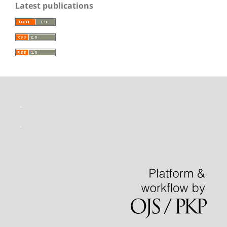
Latest publications
toto slot
situs slot