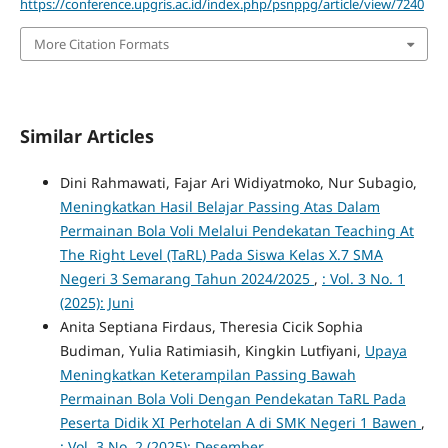
https://conference.upgris.ac.id/index.php/psnppg/article/view/7240
More Citation Formats
Similar Articles
Dini Rahmawati, Fajar Ari Widiyatmoko, Nur Subagio,
Meningkatkan Hasil Belajar Passing Atas Dalam
Permainan Bola Voli Melalui Pendekatan Teaching At
The Right Level (TaRL) Pada Siswa Kelas X.7 SMA
Negeri 3 Semarang Tahun 2024/2025
,
: Vol. 3 No. 1
(2025): Juni
Anita Septiana Firdaus, Theresia Cicik Sophia
Budiman, Yulia Ratimiasih, Kingkin Lutfiyani,
Upaya
Meningkatkan Keterampilan Passing Bawah
Permainan Bola Voli Dengan Pendekatan TaRL Pada
Peserta Didik XI Perhotelan A di SMK Negeri 1 Bawen
,
: Vol. 3 No. 2 (2025): Desember