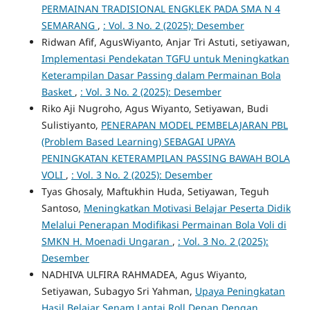
PERMAINAN TRADISIONAL ENGKLEK PADA SMA N 4
SEMARANG
,
: Vol. 3 No. 2 (2025): Desember
Ridwan Afif, AgusWiyanto, Anjar Tri Astuti, setiyawan,
Implementasi Pendekatan TGFU untuk Meningkatkan
Keterampilan Dasar Passing dalam Permainan Bola
Basket
,
: Vol. 3 No. 2 (2025): Desember
Riko Aji Nugroho, Agus Wiyanto, Setiyawan, Budi
Sulistiyanto,
PENERAPAN MODEL PEMBELAJARAN PBL
(Problem Based Learning) SEBAGAI UPAYA
PENINGKATAN KETERAMPILAN PASSING BAWAH BOLA
VOLI
,
: Vol. 3 No. 2 (2025): Desember
Tyas Ghosaly, Maftukhin Huda, Setiyawan, Teguh
Santoso,
Meningkatkan Motivasi Belajar Peserta Didik
Melalui Penerapan Modifikasi Permainan Bola Voli di
SMKN H. Moenadi Ungaran
,
: Vol. 3 No. 2 (2025):
Desember
NADHIVA ULFIRA RAHMADEA, Agus Wiyanto,
Setiyawan, Subagyo Sri Yahman,
Upaya Peningkatan
Hasil Belajar Senam Lantai Roll Depan Dengan