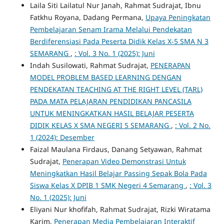
Laila Siti Lailatul Nur Janah, Rahmat Sudrajat, Ibnu
Fatkhu Royana, Dadang Permana,
Upaya Peningkatan
Pembelajaran Senam Irama Melalui Pendekatan
Berdiferensiasi Pada Peserta Didik Kelas X-5 SMA N 3
SEMARANG
,
: Vol. 3 No. 1 (2025): Juni
Indah Susilowati, Rahmat Sudrajat,
PENERAPAN
MODEL PROBLEM BASED LEARNING DENGAN
PENDEKATAN TEACHING AT THE RIGHT LEVEL (TARL)
PADA MATA PELAJARAN PENDIDIKAN PANCASILA
UNTUK MENINGKATKAN HASIL BELAJAR PESERTA
DIDIK KELAS X SMA NEGERI 5 SEMARANG
,
: Vol. 2 No.
1 (2024): Desember
Faizal Maulana Firdaus, Danang Setyawan, Rahmat
Sudrajat,
Penerapan Video Demonstrasi Untuk
Meningkatkan Hasil Belajar Passing Sepak Bola Pada
Siswa Kelas X DPIB 1 SMK Negeri 4 Semarang
,
: Vol. 3
No. 1 (2025): Juni
Eliyani Nur khofifah, Rahmat Sudrajat, Rizki Wiratama
Karim,
Penerapan Media Pembelajaran Interaktif