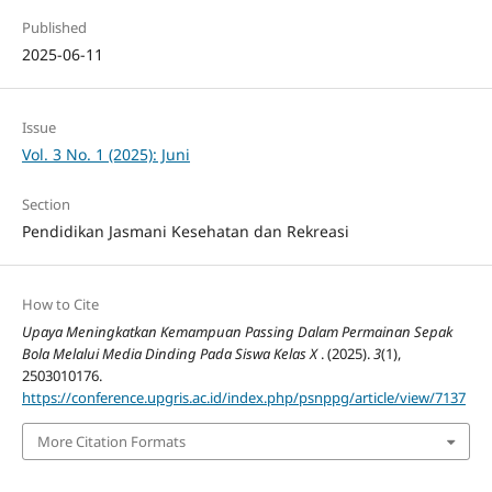
Published
2025-06-11
Issue
Vol. 3 No. 1 (2025): Juni
Section
Pendidikan Jasmani Kesehatan dan Rekreasi
How to Cite
Upaya Meningkatkan Kemampuan Passing Dalam Permainan Sepak
Bola Melalui Media Dinding Pada Siswa Kelas X
. (2025).
3
(1),
2503010176.
https://conference.upgris.ac.id/index.php/psnppg/article/view/7137
More Citation Formats