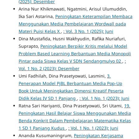
(2025): Desember
Arina Nur Khikmawati, Ngatmini, Arisul Ulumuddin,
Ika Sari Astarina,
Peningkatan Keterampilan Membaca
Menggunakan Media Pembelajaran Wordwall pada
Materi Puisi Kelas X
,
: Vol. 3 No. 1 (2025): Juni
Dina Mustafida, Husni Wakhyudin, Rafika Nuriafuri,
Suprapto,
Peningkatan Berpikir Kritis melalui Model
Problem Based Learning Berbantuan Media Monopoli
Pintar pada Siswa Kelas V SDN Sendangmulyo 02
,
:
Vol. 1 No. 2 (2023): Desember
Umi Fadhilah, Dina Prasetyowati, Lasmini,
3.
Penerapan Model PjBL Berbantuan Media Pop-Up
Book Untuk Meningkatkan Dimensi Kreatif Peserta
Didik Kelas IV SD 1 Panjang
,
: Vol. 1 No. 1 (2023): Juni
Ratna Sari Hariyanti, Dina Prasetyowati, Sri Utami,
19.
Peningkatan Hasil Belajar Siswa Menggunakan Media
Benda Konkrit Dalam Pembelajaran Matematika Kelas
1 SD 1 Panjang Kudus
,
: Vol. 1 No. 1 (2023): Juni
Ananda Kusumaningrum,
Peningkatan Kerjasama