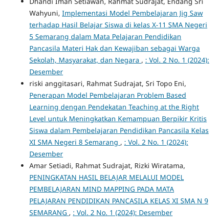
Dhandi Iman Setiawan, Rahmat Sudrajat, Endang Sri
Wahyuni,
Implementasi Model Pembelajaran Jig Saw
terhadap Hasil Belajar Siswa di kelas X-11 SMA Negeri
5 Semarang dalam Mata Pelajaran Pendidikan
Pancasila Materi Hak dan Kewajiban sebagai Warga
Sekolah, Masyarakat, dan Negara
,
: Vol. 2 No. 1 (2024):
Desember
riski anggitasari, Rahmat Sudrajat, Sri Topo Eni,
Penerapan Model Pembelajaran Problem Based
Learning dengan Pendekatan Teaching at the Right
Level untuk Meningkatkan Kemampuan Berpikir Kritis
Siswa dalam Pembelajaran Pendidikan Pancasila Kelas
XI SMA Negeri 8 Semarang
,
: Vol. 2 No. 1 (2024):
Desember
Amar Setiadi, Rahmat Sudrajat, Rizki Wiratama,
PENINGKATAN HASIL BELAJAR MELALUI MODEL
PEMBELAJARAN MIND MAPPING PADA MATA
PELAJARAN PENDIDIKAN PANCASILA KELAS XI SMA N 9
SEMARANG
,
: Vol. 2 No. 1 (2024): Desember