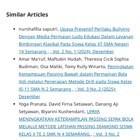
Similar Articles
nurshafilla saputri,
Upaya Preventif Perilaku Bullying
Dengan Media Permaian Ludo Edukasi Dalam Layanan
Bimbingan Klasikal Pada Siswa Kelas X7 SMA Negeri
14 Semarang
,
: Vol. 2 No. 1 (2024): Desember
Amar Ma'ruf, Maftukin Hudah, Theresia Cicik Sophia
Budiman, Osa Maliki, Tomy Rully Winarto,
Peningkatan
Kemampuan Passing Bawah dalam Permainan Bola
Voli melalui Penerapan Metode Drill pada Siswa Kelas
XI-11 SMA N 2 Semarang
,
: Vol. 3 No. 2 (2025):
Desember
Yoga Pranata, David Firna Setiawan, Danang Aji
Setyawan, Biyarini Kushendarti,
UPAYA
MENINGKATKAN KETERAMPILAN PASSING SEPAK BOLA
MELALUI METODE LATIHAN PASSING DIAMOND SISWA
KELAS X TE 2 SMK N 4 SEMARANG
,
: Vol. 3 No. 2