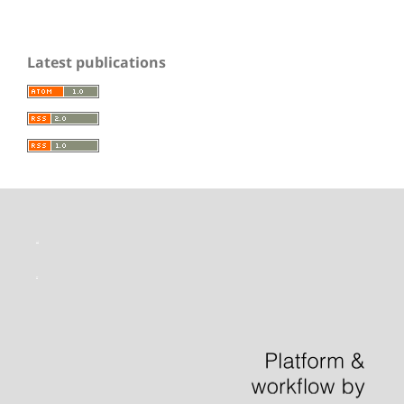
Latest publications
toto slot
situs slot