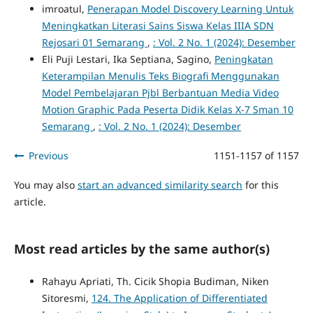
imroatul,
Penerapan Model Discovery Learning Untuk
Meningkatkan Literasi Sains Siswa Kelas IIIA SDN
Rejosari 01 Semarang
,
: Vol. 2 No. 1 (2024): Desember
Eli Puji Lestari, Ika Septiana, Sagino,
Peningkatan
Keterampilan Menulis Teks Biografi Menggunakan
Model Pembelajaran Pjbl Berbantuan Media Video
Motion Graphic Pada Peserta Didik Kelas X-7 Sman 10
Semarang
,
: Vol. 2 No. 1 (2024): Desember
Previous
1151-1157 of 1157
You may also
start an advanced similarity search
for this
article.
Most read articles by the same author(s)
Rahayu Apriati, Th. Cicik Shopia Budiman, Niken
Sitoresmi,
124. The Application of Differentiated