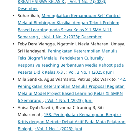
KREATIF SISWA KELAS X
,
: Vol. 1 No. 2 (2023):
Desember
Suhartikah,
Meningkatkan Kemampuan Self Control
Melalui Bimbingan Klasikal dengan Teknik Problem
Based Learning pada Siswa Kelas X-1 SMA N 11
Semarang
,
: Vol. 1 No. 2 (2023): Desember
Feby Dera Viangga, Ngatmini, Nazla Maharani Umaya,
Sri Handayani,
Peningkatan Keterampilan Menulis
Teks Biografi Melalui Pendekatan Culturally
Responsive Teaching Berbantuan Media Kahoot pada
Peserta Didik Kelas X-3
,
: Vol. 3 No. 1 (2025): Juni
Mila Santika, Agus Wismanto, Petrus Joko Warkito,
142.
Peningkatan Keterampilan Menulis Proposal Kegiatan
Melalui Model Project Based Learning Kelas XI SMKN
6 Semarang
,
: Vol. 1 No. 1 (2023): Juni
Anisa Dyah Savitri, Rivanna Citraning R, Siti
Mukaromah,
158. Peningkatan Kemampuan Berpikir
Kritis dengan Metode Debat Aktif Pada Mata Pelajaran
Biologi
,
: Vol. 1 No. 1 (2023): Juni