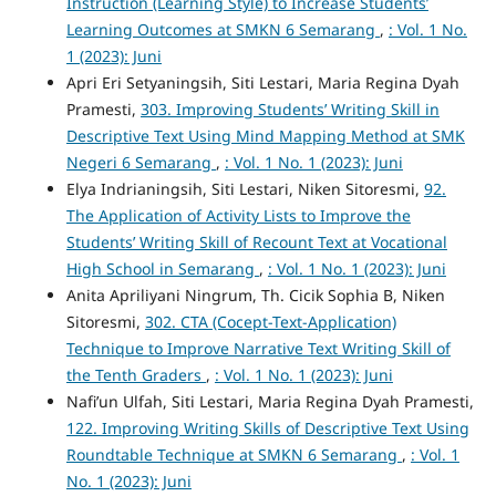
Instruction (Learning Style) to Increase Students’
Learning Outcomes at SMKN 6 Semarang
,
: Vol. 1 No.
1 (2023): Juni
Apri Eri Setyaningsih, Siti Lestari, Maria Regina Dyah
Pramesti,
303. Improving Students’ Writing Skill in
Descriptive Text Using Mind Mapping Method at SMK
Negeri 6 Semarang
,
: Vol. 1 No. 1 (2023): Juni
Elya Indrianingsih, Siti Lestari, Niken Sitoresmi,
92.
The Application of Activity Lists to Improve the
Students’ Writing Skill of Recount Text at Vocational
High School in Semarang
,
: Vol. 1 No. 1 (2023): Juni
Anita Apriliyani Ningrum, Th. Cicik Sophia B, Niken
Sitoresmi,
302. CTA (Cocept-Text-Application)
Technique to Improve Narrative Text Writing Skill of
the Tenth Graders
,
: Vol. 1 No. 1 (2023): Juni
Nafi’un Ulfah, Siti Lestari, Maria Regina Dyah Pramesti,
122. Improving Writing Skills of Descriptive Text Using
Roundtable Technique at SMKN 6 Semarang
,
: Vol. 1
No. 1 (2023): Juni