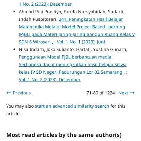
1 No. 2 (2023): Desember
Ahmad Puji Prastiyo, Farida Nursyahidah, Sudarti,
Indah Puspitosari,
241. Peningkatan Hasil Belajar
Matematika Melalui Model Project Based Laerning
(PjBL) pada Materi Jaring-Jaring Bangun Ruang Kelas V
SDN 6 Wirosari
,
: Vol. 1 No. 1 (2023): Juni
Nisa Indarti, Joko Sulianto, Hartati, Yustina Gunarti,
Penggunaan Model PjBL berbantuan media
Serbaneka dapat meningkatkan hasil belajar siswa
kelas IV SD Negeri Pedurungan Lor 02 Semarang
,
:
Vol. 1 No. 2 (2023): Desember
Previous
71-80 of 1224
Next
You may also
start an advanced similarity search
for this
article.
Most read articles by the same author(s)