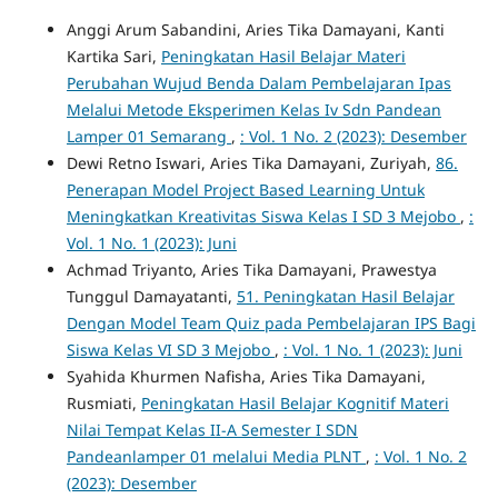
Anggi Arum Sabandini, Aries Tika Damayani, Kanti
Kartika Sari,
Peningkatan Hasil Belajar Materi
Perubahan Wujud Benda Dalam Pembelajaran Ipas
Melalui Metode Eksperimen Kelas Iv Sdn Pandean
Lamper 01 Semarang
,
: Vol. 1 No. 2 (2023): Desember
Dewi Retno Iswari, Aries Tika Damayani, Zuriyah,
86.
Penerapan Model Project Based Learning Untuk
Meningkatkan Kreativitas Siswa Kelas I SD 3 Mejobo
,
:
Vol. 1 No. 1 (2023): Juni
Achmad Triyanto, Aries Tika Damayani, Prawestya
Tunggul Damayatanti,
51. Peningkatan Hasil Belajar
Dengan Model Team Quiz pada Pembelajaran IPS Bagi
Siswa Kelas VI SD 3 Mejobo
,
: Vol. 1 No. 1 (2023): Juni
Syahida Khurmen Nafisha, Aries Tika Damayani,
Rusmiati,
Peningkatan Hasil Belajar Kognitif Materi
Nilai Tempat Kelas II-A Semester I SDN
Pandeanlamper 01 melalui Media PLNT
,
: Vol. 1 No. 2
(2023): Desember