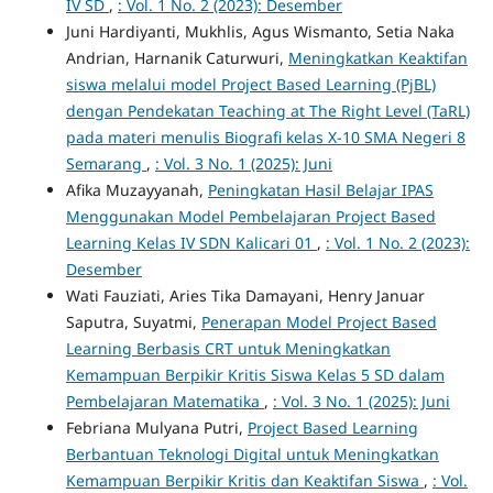
IV SD
,
: Vol. 1 No. 2 (2023): Desember
Juni Hardiyanti, Mukhlis, Agus Wismanto, Setia Naka
Andrian, Harnanik Caturwuri,
Meningkatkan Keaktifan
siswa melalui model Project Based Learning (PjBL)
dengan Pendekatan Teaching at The Right Level (TaRL)
pada materi menulis Biografi kelas X-10 SMA Negeri 8
Semarang
,
: Vol. 3 No. 1 (2025): Juni
Afika Muzayyanah,
Peningkatan Hasil Belajar IPAS
Menggunakan Model Pembelajaran Project Based
Learning Kelas IV SDN Kalicari 01
,
: Vol. 1 No. 2 (2023):
Desember
Wati Fauziati, Aries Tika Damayani, Henry Januar
Saputra, Suyatmi,
Penerapan Model Project Based
Learning Berbasis CRT untuk Meningkatkan
Kemampuan Berpikir Kritis Siswa Kelas 5 SD dalam
Pembelajaran Matematika
,
: Vol. 3 No. 1 (2025): Juni
Febriana Mulyana Putri,
Project Based Learning
Berbantuan Teknologi Digital untuk Meningkatkan
Kemampuan Berpikir Kritis dan Keaktifan Siswa
,
: Vol.