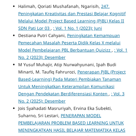
Halimah, Qoriati Mushafanah, Ngarisih,
247.
Peningkatan Kreativitas dan Prestasi Belajar Kognitif
Melalui Model Project Based Learning (PjBL) Kelas II
SDN Pati Lor 03
,
: Vol. 1 No. 1 (2023): Juni
Destiana Putri Cahyani,
Peningkatan Kemampuan
Pemecahan Masalah Peserta Didik Kelas X melalui
Model Pembelajaran PBL Berbantuan Quizizz
,
: Vol. 1
No. 2 (2023): Desember
M Yusuf Muhajir, Atip Nurwahyunani, Ipah Budi
Minarti, M. Taufiq Fahrurozi,
Penerapan PjBL (Project
Based-Learning) Pada Materi Pembiakan Tanaman
Untuk Meningkatkan Keterampilan Komunikasi
Dengan Pendekatan Berdiferensiasi Konten
,
: Vol. 3
No. 2 (2025): Desember
Jois Syahadati Masruriyah, Ervina Eka Subekti,
Suharno, Sri Lestari,
PENERAPAN MODEL
PEMBELAJARAN PROBLEM BASED LEARNING UNTUK
MENINGKATKAN HASIL BELAJAR MATEMATIKA KELAS