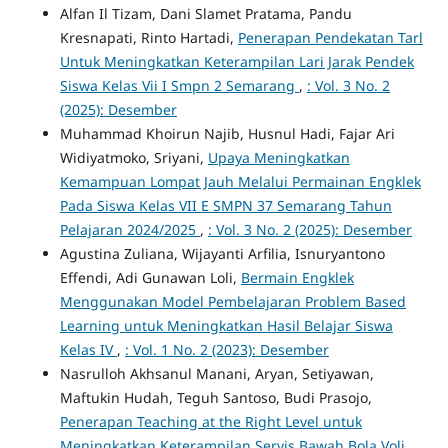
Alfan Il Tizam, Dani Slamet Pratama, Pandu
Kresnapati, Rinto Hartadi,
Penerapan Pendekatan Tarl
Untuk Meningkatkan Keterampilan Lari Jarak Pendek
Siswa Kelas Vii I Smpn 2 Semarang
,
: Vol. 3 No. 2
(2025): Desember
Muhammad Khoirun Najib, Husnul Hadi, Fajar Ari
Widiyatmoko, Sriyani,
Upaya Meningkatkan
Kemampuan Lompat Jauh Melalui Permainan Engklek
Pada Siswa Kelas VII E SMPN 37 Semarang Tahun
Pelajaran 2024/2025
,
: Vol. 3 No. 2 (2025): Desember
Agustina Zuliana, Wijayanti Arfilia, Isnuryantono
Effendi, Adi Gunawan Loli,
Bermain Engklek
Menggunakan Model Pembelajaran Problem Based
Learning untuk Meningkatkan Hasil Belajar Siswa
Kelas IV
,
: Vol. 1 No. 2 (2023): Desember
Nasrulloh Akhsanul Manani, Aryan, Setiyawan,
Maftukin Hudah, Teguh Santoso, Budi Prasojo,
Penerapan Teaching at the Right Level untuk
Meningkatkan Keterampilan Servis Bawah Bola Voli