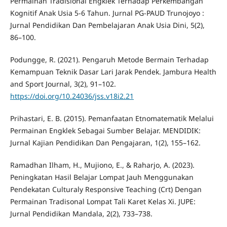
Permainan Tradisional Engklek Terhadap Perkembangan
Kognitif Anak Usia 5-6 Tahun. Jurnal PG-PAUD Trunojoyo :
Jurnal Pendidikan Dan Pembelajaran Anak Usia Dini, 5(2),
86–100.
Podungge, R. (2021). Pengaruh Metode Bermain Terhadap
Kemampuan Teknik Dasar Lari Jarak Pendek. Jambura Health
and Sport Journal, 3(2), 91–102.
https://doi.org/10.24036/jss.v18i2.21
Prihastari, E. B. (2015). Pemanfaatan Etnomatematik Melalui
Permainan Engklek Sebagai Sumber Belajar. MENDIDIK:
Jurnal Kajian Pendidikan Dan Pengajaran, 1(2), 155–162.
Ramadhan Ilham, H., Mujiono, E., & Raharjo, A. (2023).
Peningkatan Hasil Belajar Lompat Jauh Menggunakan
Pendekatan Culturaly Responsive Teaching (Crt) Dengan
Permainan Tradisonal Lompat Tali Karet Kelas Xi. JUPE:
Jurnal Pendidikan Mandala, 2(2), 733–738.