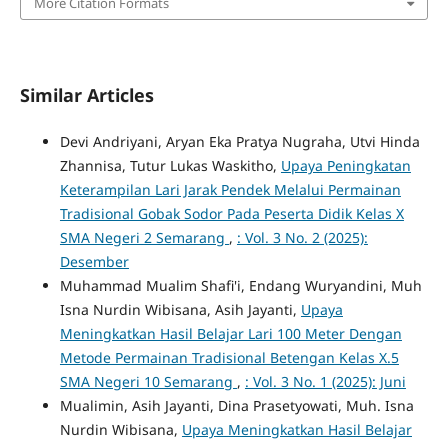
More Citation Formats
Similar Articles
Devi Andriyani, Aryan Eka Pratya Nugraha, Utvi Hinda
Zhannisa, Tutur Lukas Waskitho,
Upaya Peningkatan
Keterampilan Lari Jarak Pendek Melalui Permainan
Tradisional Gobak Sodor Pada Peserta Didik Kelas X
SMA Negeri 2 Semarang
,
: Vol. 3 No. 2 (2025):
Desember
Muhammad Mualim Shafi'i, Endang Wuryandini, Muh
Isna Nurdin Wibisana, Asih Jayanti,
Upaya
Meningkatkan Hasil Belajar Lari 100 Meter Dengan
Metode Permainan Tradisional Betengan Kelas X.5
SMA Negeri 10 Semarang
,
: Vol. 3 No. 1 (2025): Juni
Mualimin, Asih Jayanti, Dina Prasetyowati, Muh. Isna
Nurdin Wibisana,
Upaya Meningkatkan Hasil Belajar