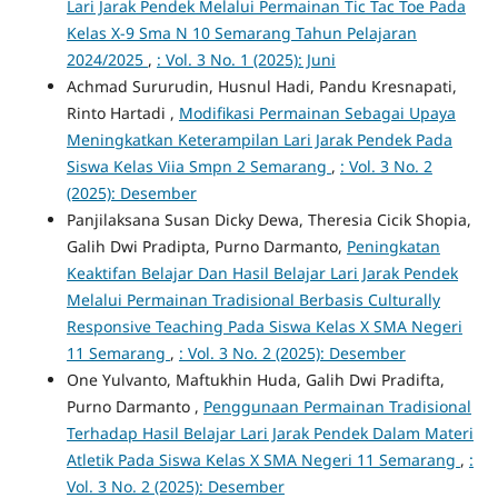
Lari Jarak Pendek Melalui Permainan Tic Tac Toe Pada
Kelas X-9 Sma N 10 Semarang Tahun Pelajaran
2024/2025
,
: Vol. 3 No. 1 (2025): Juni
Achmad Sururudin, Husnul Hadi, Pandu Kresnapati,
Rinto Hartadi ,
Modifikasi Permainan Sebagai Upaya
Meningkatkan Keterampilan Lari Jarak Pendek Pada
Siswa Kelas Viia Smpn 2 Semarang
,
: Vol. 3 No. 2
(2025): Desember
Panjilaksana Susan Dicky Dewa, Theresia Cicik Shopia,
Galih Dwi Pradipta, Purno Darmanto,
Peningkatan
Keaktifan Belajar Dan Hasil Belajar Lari Jarak Pendek
Melalui Permainan Tradisional Berbasis Culturally
Responsive Teaching Pada Siswa Kelas X SMA Negeri
11 Semarang
,
: Vol. 3 No. 2 (2025): Desember
One Yulvanto, Maftukhin Huda, Galih Dwi Pradifta,
Purno Darmanto ,
Penggunaan Permainan Tradisional
Terhadap Hasil Belajar Lari Jarak Pendek Dalam Materi
Atletik Pada Siswa Kelas X SMA Negeri 11 Semarang
,
:
Vol. 3 No. 2 (2025): Desember