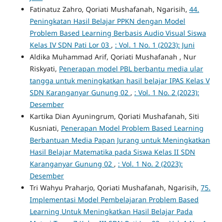
Fatinatuz Zahro, Qoriati Mushafanah, Ngarisih,
44.
Peningkatan Hasil Belajar PPKN dengan Model
Problem Based Learning Berbasis Audio Visual Siswa
Kelas IV SDN Pati Lor 03
,
: Vol. 1 No. 1 (2023): Juni
Aldika Muhammad Arif, Qoriati Mushafanah , Nur
Riskyati,
Penerapan model PBL berbantu media ular
tangga untuk meningkatkan hasil belajar IPAS Kelas V
SDN Karanganyar Gunung 02
,
: Vol. 1 No. 2 (2023):
Desember
Kartika Dian Ayuningrum, Qoriati Mushafanah, Siti
Kusniati,
Penerapan Model Problem Based Learning
Berbantuan Media Papan Jurang untuk Meningkatkan
Hasil Belajar Matematika pada Siswa Kelas II SDN
Karanganyar Gunung 02
,
: Vol. 1 No. 2 (2023):
Desember
Tri Wahyu Praharjo, Qoriati Mushafanah, Ngarisih,
75.
Implementasi Model Pembelajaran Problem Based
Learning Untuk Meningkatkan Hasil Belajar Pada