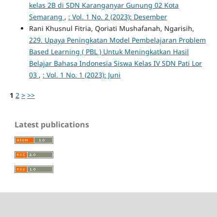
kelas 2B di SDN Karanganyar Gunung 02 Kota
Semarang
,
: Vol. 1 No. 2 (2023): Desember
Rani Khusnul Fitria, Qoriati Mushafanah, Ngarisih,
229. Upaya Peningkatan Model Pembelajaran Problem
Based Learning ( PBL ) Untuk Meningkatkan Hasil
Belajar Bahasa Indonesia Siswa Kelas IV SDN Pati Lor
03
,
: Vol. 1 No. 1 (2023): Juni
1
2
>
>>
Latest publications