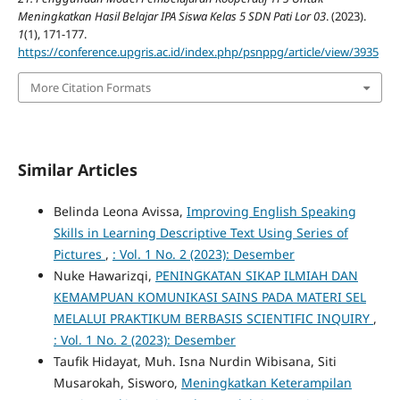
Meningkatkan Hasil Belajar IPA Siswa Kelas 5 SDN Pati Lor 03
. (2023).
1
(1), 171-177.
https://conference.upgris.ac.id/index.php/psnppg/article/view/3935
More Citation Formats
Similar Articles
Belinda Leona Avissa,
Improving English Speaking
Skills in Learning Descriptive Text Using Series of
Pictures
,
: Vol. 1 No. 2 (2023): Desember
Nuke Hawarizqi,
PENINGKATAN SIKAP ILMIAH DAN
KEMAMPUAN KOMUNIKASI SAINS PADA MATERI SEL
MELALUI PRAKTIKUM BERBASIS SCIENTIFIC INQUIRY
,
: Vol. 1 No. 2 (2023): Desember
Taufik Hidayat, Muh. Isna Nurdin Wibisana, Siti
Musarokah, Sisworo,
Meningkatkan Keterampilan