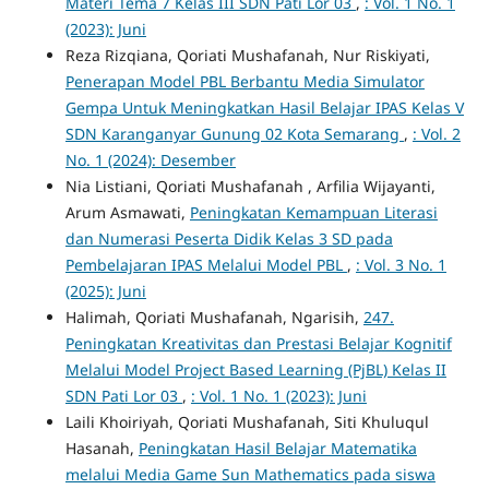
Materi Tema 7 Kelas III SDN Pati Lor 03
,
: Vol. 1 No. 1
(2023): Juni
Reza Rizqiana, Qoriati Mushafanah, Nur Riskiyati,
Penerapan Model PBL Berbantu Media Simulator
Gempa Untuk Meningkatkan Hasil Belajar IPAS Kelas V
SDN Karanganyar Gunung 02 Kota Semarang
,
: Vol. 2
No. 1 (2024): Desember
Nia Listiani, Qoriati Mushafanah , Arfilia Wijayanti,
Arum Asmawati,
Peningkatan Kemampuan Literasi
dan Numerasi Peserta Didik Kelas 3 SD pada
Pembelajaran IPAS Melalui Model PBL
,
: Vol. 3 No. 1
(2025): Juni
Halimah, Qoriati Mushafanah, Ngarisih,
247.
Peningkatan Kreativitas dan Prestasi Belajar Kognitif
Melalui Model Project Based Learning (PjBL) Kelas II
SDN Pati Lor 03
,
: Vol. 1 No. 1 (2023): Juni
Laili Khoiriyah, Qoriati Mushafanah, Siti Khuluqul
Hasanah,
Peningkatan Hasil Belajar Matematika
melalui Media Game Sun Mathematics pada siswa