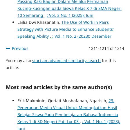
Passing Kaki Bagian Dalam Melalui Permainan
Kucing-kucingan pada Siswa Kelas X 7 di SMA Negeri
10 Semarang
,
: Vol. 3 No. 1 (2025): Juni
Lailia Dwi Khasanatin,
The Use of Work in Pairs
Strategy with Picture Media to Enhance Students’
Speaking Ability
,
: Vol. 1 No. 2 (2023): Desember
Previous
1211-1214 of 1214
You may also
start an advanced similarity search
for this
article.
Most read articles by the same author(s)
Erik Mukminin, Qoriati Mushafanah, Ngarisih,
23.
Penerapan Media Visual Untuk Meningkatkan Hasil
Belajar Siswa Pada Pembelajaran Bahasa Indonesia
Kelas 1 di SD Negeri Pati Lor 03
,
: Vol. 1 No. 1 (2023):
Juni