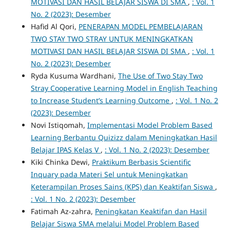
MOTIVASI DAN HASIL BELAJAR SISWA DI SMA
,
: Vol. 1
No. 2 (2023): Desember
Hafid Al Qori,
PENERAPAN MODEL PEMBELAJARAN
TWO STAY TWO STRAY UNTUK MENINGKATKAN
MOTIVASI DAN HASIL BELAJAR SISWA DI SMA
,
: Vol. 1
No. 2 (2023): Desember
Ryda Kusuma Wardhani,
The Use of Two Stay Two
Stray Cooperative Learning Model in English Teaching
to Increase Student’s Learning Outcome
,
: Vol. 1 No. 2
(2023): Desember
Novi Istiqomah,
Implementasi Model Problem Based
Learning Berbantu Quizizz dalam Meningkatkan Hasil
Belajar IPAS Kelas V
,
: Vol. 1 No. 2 (2023): Desember
Kiki Chinka Dewi,
Praktikum Berbasis Scientific
Inquary pada Materi Sel untuk Meningkatkan
Keterampilan Proses Sains (KPS) dan Keaktifan Siswa
,
: Vol. 1 No. 2 (2023): Desember
Fatimah Az-zahra,
Peningkatan Keaktifan dan Hasil
Belajar Siswa SMA melalui Model Problem Based