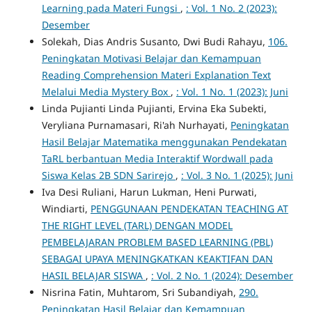
Learning pada Materi Fungsi
,
: Vol. 1 No. 2 (2023):
Desember
Solekah, Dias Andris Susanto, Dwi Budi Rahayu,
106.
Peningkatan Motivasi Belajar dan Kemampuan
Reading Comprehension Materi Explanation Text
Melalui Media Mystery Box
,
: Vol. 1 No. 1 (2023): Juni
Linda Pujianti Linda Pujianti, Ervina Eka Subekti,
Veryliana Purnamasari, Ri'ah Nurhayati,
Peningkatan
Hasil Belajar Matematika menggunakan Pendekatan
TaRL berbantuan Media Interaktif Wordwall pada
Siswa Kelas 2B SDN Sarirejo
,
: Vol. 3 No. 1 (2025): Juni
Iva Desi Ruliani, Harun Lukman, Heni Purwati,
Windiarti,
PENGGUNAAN PENDEKATAN TEACHING AT
THE RIGHT LEVEL (TARL) DENGAN MODEL
PEMBELAJARAN PROBLEM BASED LEARNING (PBL)
SEBAGAI UPAYA MENINGKATKAN KEAKTIFAN DAN
HASIL BELAJAR SISWA
,
: Vol. 2 No. 1 (2024): Desember
Nisrina Fatin, Muhtarom, Sri Subandiyah,
290.
Peningkatan Hasil Belajar dan Kemampuan