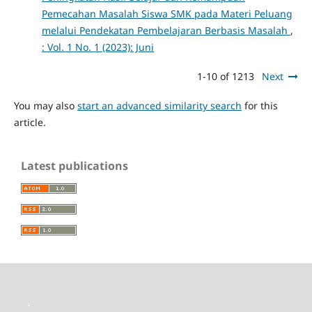
Pemecahan Masalah Siswa SMK pada Materi Peluang
melalui Pendekatan Pembelajaran Berbasis Masalah
,
: Vol. 1 No. 1 (2023): Juni
1-10 of 1213
Next
You may also
start an advanced similarity search
for this
article.
Latest publications
toto slot