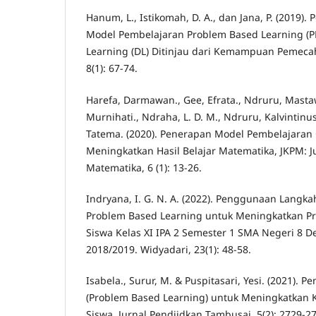
Hanum, L., Istikomah, D. A., dan Jana, P. (2019)
Model Pembelajaran Problem Based Learning (P
Learning (DL) Ditinjau dari Kemampuan Pemec
8(1): 67-74.
Harefa, Darmawan., Gee, Efrata., Ndruru, Masta
Murnihati., Ndraha, L. D. M., Ndruru, Kalvintin
Tatema. (2020). Penerapan Model Pembelajaran 
Meningkatkan Hasil Belajar Matematika, JKPM: J
Matematika, 6 (1): 13-26.
Indryana, I. G. N. A. (2022). Penggunaan Langk
Problem Based Learning untuk Meningkatkan Pre
Siswa Kelas XI IPA 2 Semester 1 SMA Negeri 8 D
2018/2019. Widyadari, 23(1): 48-58.
Isabela., Surur, M. & Puspitasari, Yesi. (2021). 
(Problem Based Learning) untuk Meningkatkan
Siswa. Jurnal Pendiidkan Tambusai, 5(2): 2729-2