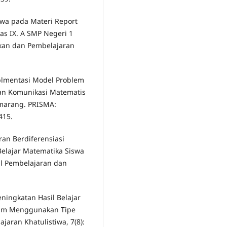
iswa pada Materi Report
las IX. A SMP Negeri 1
ikan dan Pembelajaran
Implmentasi Model Problem
n Komunikasi Matematis
emarang. PRISMA:
415.
ran Berdiferensiasi
Belajar Matematika Siswa
nal Pembelajaran dan
eningkatan Hasil Belajar
lam Menggunakan Tipe
ajaran Khatulistiwa, 7(8):