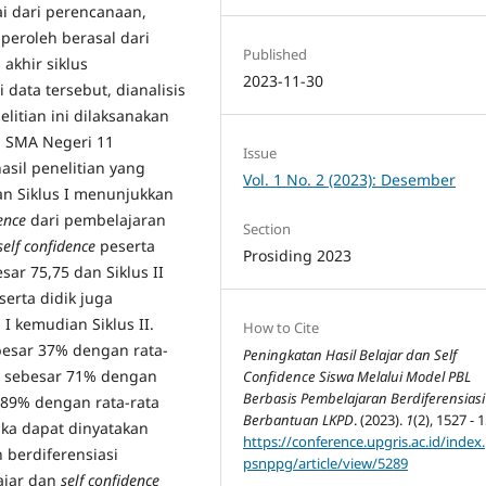
ai dari perencanaan,
iperoleh berasal dari
Published
 akhir siklus
2023-11-30
data tersebut, dianalisis
elitian ini dilaksanakan
di SMA Negeri 11
Issue
sil penelitian yang
Vol. 1 No. 2 (2023): Desember
an Siklus I menunjukkan
ence
dari pembelajaran
Section
self confidence
peserta
Prosiding 2023
esar 75,75 dan Siklus II
serta didik juga
I kemudian Siklus II.
How to Cite
besar 37% dengan rata-
Peningkatan Hasil Belajar dan Self
 I sebesar 71% dengan
Confidence Siswa Melalui Model PBL
Berbasis Pembelajaran Berdiferensiasi
ar 89% dengan rata-rata
Berbantuan LKPD
. (2023).
1
(2), 1527 - 
aka dapat dinyatakan
https://conference.upgris.ac.id/index
 berdiferensiasi
psnppg/article/view/5289
ajar dan
self confidence