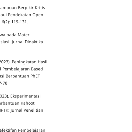
mampuan Berpikir Kritis
laui Pendekatan Open
6(2): 119-131.
iswa pada Materi
iasi. Jurnal Didaktika
 (2023). Peningkatan Hasil
el Pembelajaran Based
asi Berbantuan PhET
7-78.
2023). Eksperimentasi
erbantuan Kahoot
JPTK: Jurnal Penelitian
 Keefektifan Pembelajaran