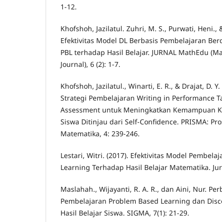
1-12.
Khofshoh, Jazilatul. Zuhri, M. S., Purwati, Heni.,
Efektivitas Model DL Berbasis Pembelajaran Ber
PBL terhadap Hasil Belajar. JURNAL MathEdu (M
Journal), 6 (2): 1-7.
Khofshoh, Jazilatul., Winarti, E. R., & Drajat, D. 
Strategi Pembelajaran Writing in Performance 
Assessment untuk Meningkatkan Kemampuan K
Siswa Ditinjau dari Self-Confidence. PRISMA: Pr
Matematika, 4: 239-246.
Lestari, Witri. (2017). Efektivitas Model Pembel
Learning Terhadap Hasil Belajar Matematika. Jurn
Maslahah., Wijayanti, R. A. R., dan Aini, Nur. P
Pembelajaran Problem Based Learning dan Disc
Hasil Belajar Siswa. SIGMA, 7(1): 21-29.