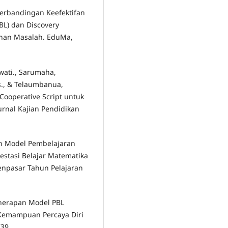
. Perbandingan Keefektifan
BL) dan Discovery
ahan Masalah. EduMa,
wati., Sarumaha,
us., & Telaumbanua,
Cooperative Script untuk
urnal Kajian Pendidikan
ah Model Pembelajaran
stasi Belajar Matematika
enpasar Tahun Pelajaran
Penerapan Model PBL
 Kemampuan Percaya Diri
739.