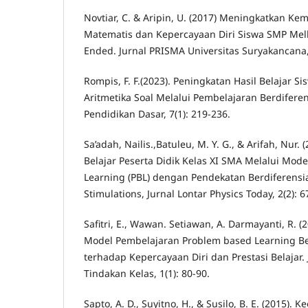
Novtiar, C. & Aripin, U. (2017) Meningkatkan Ke
Matematis dan Kepercayaan Diri Siswa SMP Mel
Ended. Jurnal PRISMA Universitas Suryakancana, 
Rompis, F. F.(2023). Peningkatan Hasil Belajar S
Aritmetika Soal Melalui Pembelajaran Berdiferens
Pendidikan Dasar, 7(1): 219-236.
Sa’adah, Nailis.,Batuleu, M. Y. G., & Arifah, Nur.
Belajar Peserta Didik Kelas XI SMA Melalui Mod
Learning (PBL) dengan Pendekatan Berdiferensi
Stimulations, Jurnal Lontar Physics Today, 2(2): 6
Safitri, E., Wawan. Setiawan, A. Darmayanti, R. (
Model Pembelajaran Problem based Learning B
terhadap Kepercayaan Diri dan Prestasi Belajar. 
Tindakan Kelas, 1(1): 80-90.
Sapto, A. D., Suyitno, H., & Susilo, B. E. (2015).