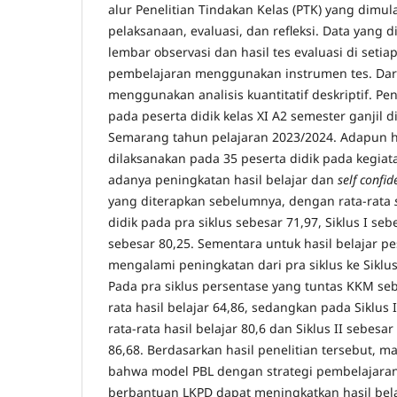
alur Penelitian Tindakan Kelas (PTK) yang dimul
pelaksanaan, evaluasi, dan refleksi. Data yang d
lembar observasi dan hasil tes evaluasi di setiap
pembelajaran menggunakan instrumen tes. Dari 
menggunakan analisis kuantitatif deskriptif. Pen
pada peserta didik kelas XI A2 semester ganjil 
Semarang tahun pelajaran 2023/2024. Adapun ha
dilaksanakan pada 35 peserta didik pada kegiat
adanya peningkatan hasil belajar dan
self confid
yang diterapkan sebelumnya, dengan rata-rata
didik pada pra siklus sebesar 71,97, Siklus I seb
sebesar 80,25. Sementara untuk hasil belajar pe
mengalami peningkatan dari pra siklus ke Siklus 
Pada pra siklus persentase yang tuntas KKM se
rata hasil belajar 64,86, sedangkan pada Siklus
rata-rata hasil belajar 80,6 dan Siklus II sebes
86,68. Berdasarkan hasil penelitian tersebut, m
bahwa model PBL dengan strategi pembelajaran
berbantuan LKPD dapat meningkatkan hasil bel