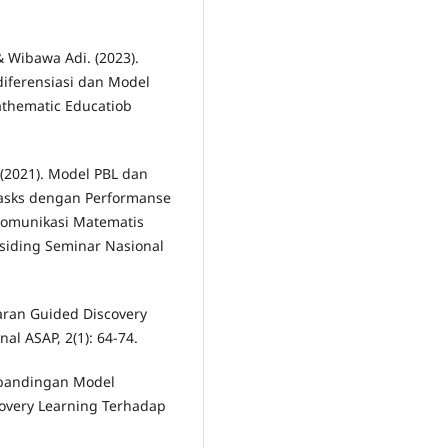
 & Wibawa Adi. (2023).
diferensiasi dan Model
athematic Educatiob
Y. (2021). Model PBL dan
Tasks dengan Performanse
omunikasi Matematis
osiding Seminar Nasional
ajaran Guided Discovery
al ASAP, 2(1): 64-74.
erbandingan Model
overy Learning Terhadap