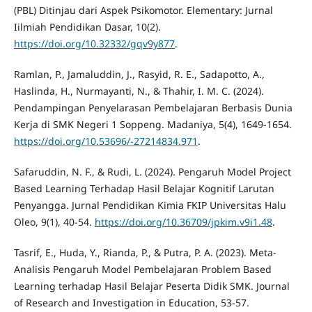
(PBL) Ditinjau dari Aspek Psikomotor. Elementary: Jurnal
Iilmiah Pendidikan Dasar, 10(2).
https://doi.org/10.32332/gqv9y877
.
Ramlan, P., Jamaluddin, J., Rasyid, R. E., Sadapotto, A.,
Haslinda, H., Nurmayanti, N., & Thahir, I. M. C. (2024).
Pendampingan Penyelarasan Pembelajaran Berbasis Dunia
Kerja di SMK Negeri 1 Soppeng. Madaniya, 5(4), 1649-1654.
https://doi.org/10.53696/-27214834.971
.
Safaruddin, N. F., & Rudi, L. (2024). Pengaruh Model Project
Based Learning Terhadap Hasil Belajar Kognitif Larutan
Penyangga. Jurnal Pendidikan Kimia FKIP Universitas Halu
Oleo, 9(1), 40-54.
https://doi.org/10.36709/jpkim.v9i1.48
.
Tasrif, E., Huda, Y., Rianda, P., & Putra, P. A. (2023). Meta-
Analisis Pengaruh Model Pembelajaran Problem Based
Learning terhadap Hasil Belajar Peserta Didik SMK. Journal
of Research and Investigation in Education, 53-57.