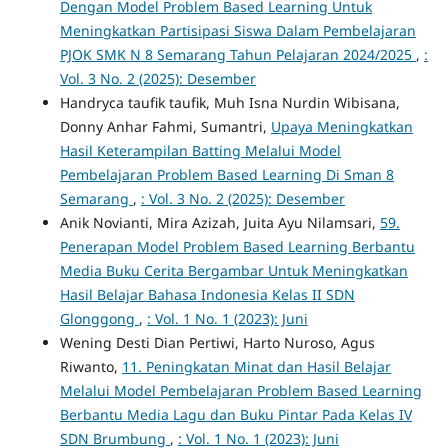
Dengan Model Problem Based Learning Untuk
Meningkatkan Partisipasi Siswa Dalam Pembelajaran
PJOK SMK N 8 Semarang Tahun Pelajaran 2024/2025
,
:
Vol. 3 No. 2 (2025): Desember
Handryca taufik taufik, Muh Isna Nurdin Wibisana,
Donny Anhar Fahmi, Sumantri,
Upaya Meningkatkan
Hasil Keterampilan Batting Melalui Model
Pembelajaran Problem Based Learning Di Sman 8
Semarang
,
: Vol. 3 No. 2 (2025): Desember
Anik Novianti, Mira Azizah, Juita Ayu Nilamsari,
59.
Penerapan Model Problem Based Learning Berbantu
Media Buku Cerita Bergambar Untuk Meningkatkan
Hasil Belajar Bahasa Indonesia Kelas II SDN
Glonggong
,
: Vol. 1 No. 1 (2023): Juni
Wening Desti Dian Pertiwi, Harto Nuroso, Agus
Riwanto,
11. Peningkatan Minat dan Hasil Belajar
Melalui Model Pembelajaran Problem Based Learning
Berbantu Media Lagu dan Buku Pintar Pada Kelas IV
SDN Brumbung
,
: Vol. 1 No. 1 (2023): Juni