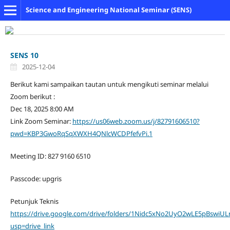
Science and Engineering National Seminar (SENS)
SENS 10
2025-12-04
Berikut kami sampaikan tautan untuk mengikuti seminar melalui
Zoom berikut :
Dec 18, 2025 8:00 AM
Link Zoom Seminar:
https://us06web.zoom.us/j/82791606510?
pwd=KBP3GwoRqSqXWXH4QNlcWCDPfefvPi.1
Meeting ID: 827 9160 6510
Passcode: upgris
Petunjuk Teknis
https://drive.google.com/drive/folders/1Nidc5xNo2UyO2wLE5pBswiU
usp=drive_link