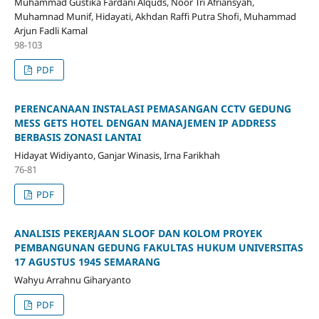
Muhammad Gustika Fardani Alquds, Noor Tri Afriansyah,
Muhamnad Munif, Hidayati, Akhdan Raffi Putra Shofi, Muhammad
Arjun Fadli Kamal
98-103
PDF
PERENCANAAN INSTALASI PEMASANGAN CCTV GEDUNG
MESS GETS HOTEL DENGAN MANAJEMEN IP ADDRESS
BERBASIS ZONASI LANTAI
Hidayat Widiyanto, Ganjar Winasis, Irna Farikhah
76-81
PDF
ANALISIS PEKERJAAN SLOOF DAN KOLOM PROYEK
PEMBANGUNAN GEDUNG FAKULTAS HUKUM UNIVERSITAS
17 AGUSTUS 1945 SEMARANG
Wahyu Arrahnu Giharyanto
PDF