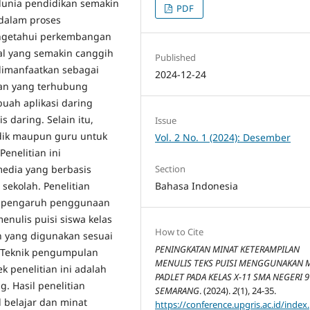
 dunia pendidikan semakin
PDF
 dalam proses
engetahui perkembangan
al yang semakin canggih
Published
dimanfaatkan sebagai
2024-12-24
an yang terhubung
buah aplikasi daring
s daring. Selain itu,
Issue
idik maupun guru untuk
Vol. 2 No. 1 (2024): Desember
enelitian ini
media yang berbasis
Section
 sekolah. Penelitian
Bahasa Indonesia
ui pengaruh penggunaan
enulis puisi siswa kelas
How to Cite
n yang digunakan sesuai
PENINGKATAN MINAT KETERAMPILAN
 Teknik pengumpulan
MENULIS TEKS PUISI MENGGUNAKAN 
k penelitian ini adalah
PADLET PADA KELAS X-11 SMA NEGERI 9
. Hasil penelitian
SEMARANG
. (2024).
2
(1), 24-35.
 belajar dan minat
https://conference.upgris.ac.id/index