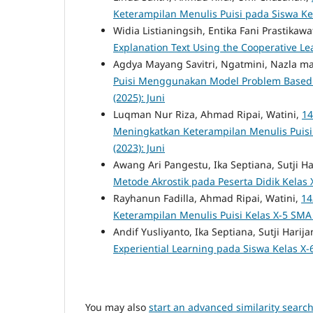
Keterampilan Menulis Puisi pada Siswa Ke
Widia Listianingsih, Entika Fani Prastikawa
Explanation Text Using the Cooperative L
Agdya Mayang Savitri, Ngatmini, Nazla m
Puisi Menggunakan Model Problem Based 
(2025): Juni
Luqman Nur Riza, Ahmad Ripai, Watini,
14
Meningkatkan Keterampilan Menulis Puisi
(2023): Juni
Awang Ari Pangestu, Ika Septiana, Sutji Ha
Metode Akrostik pada Peserta Didik Kela
Rayhanun Fadilla, Ahmad Ripai, Watini,
14
Keterampilan Menulis Puisi Kelas X-5 SM
Andif Yusliyanto, Ika Septiana, Sutji Harija
Experiential Learning pada Siswa Kelas 
You may also
start an advanced similarity searc