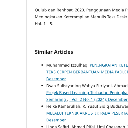
Qulub dan Renhoat. 2020. Penggunaan Media P
Meningkatkan Keterampilan Menulis Teks Deskri
Hal. 1—5.
Similar Articles
Muhammad Izzulhaq,
PENINGKATAN KET
TEKS CERPEN BERBANTUAN MEDIA PADLET
Desember
Dyah Sulistyaning Wahyu Fitriyani, Ahmad
Projek Based Learning Terhadap Peningka
Semarang
,
: Vol. 2 No. 1 (2024): Desember
Heike Kamarullah, R. Yusuf Sidiq Budiawa
MELALUI TEKNIK AKROSTIK PADA PESERTA
Desember
Linda Safitri, Ahmad Rifai, Umi Chasanah,