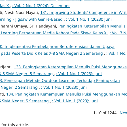
las X
,
: Vol. 2 No. 1 (2024): Desember
ti, Nesti Noor Hayati,
131. Improving Students’ Competence in Writ
earning - Jigsaw with Genre-Based
,
: Vol. 1 No. 1 (2023): Juni
aharani Umaya, Sri Handayani,
Peningkatan Keterampilan Menulis
Learning Berbantuan Media Kahoot Pada Siswa Kelas X
,
: Vol. 3 N
0. Implementasi Pembelajaran Berdiferensiasi dalam Upaya
 pada Peserta Didik Kelas X-8 SMA Negeri 2 Semarang
,
: Vol. 1 No.
rijanti,
133. Peningkatan Keterampilan Menulis Puisi Menggunak
s X-5 SMA Negeri 5 Semarang
,
: Vol. 1 No. 1 (2023): Juni
3. Penerapan Metode Outdoor Learning Terhadap Peningkatan
A Negeri 2 Semarang
,
: Vol. 1 No. 1 (2023): Juni
nti,
134. Peningkatan Kemampuan Menulis Puisi Menggunakan Mo
X-6 SMA Negeri 5 Semarang
,
: Vol. 1 No. 1 (2023): Juni
1-10 of 1244
Nex
h
for this article.